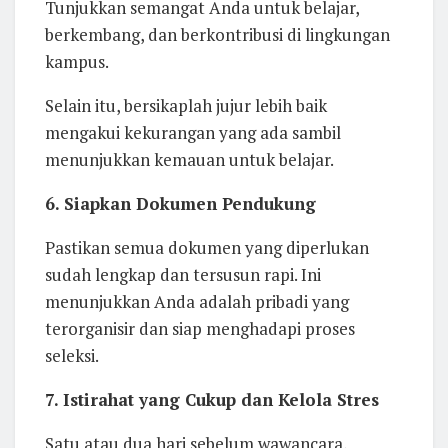
Tunjukkan semangat Anda untuk belajar,
berkembang, dan berkontribusi di lingkungan
kampus.
Selain itu, bersikaplah jujur lebih baik
mengakui kekurangan yang ada sambil
menunjukkan kemauan untuk belajar.
6. Siapkan Dokumen Pendukung
Pastikan semua dokumen yang diperlukan
sudah lengkap dan tersusun rapi. Ini
menunjukkan Anda adalah pribadi yang
terorganisir dan siap menghadapi proses
seleksi.
7. Istirahat yang Cukup dan Kelola Stres
Satu atau dua hari sebelum wawancara,