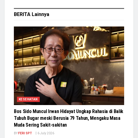
BERITA
Lainnya
KESEHATAN
Bos Sido Muncul Irwan Hidayat Ungkap Rahasia di Balik
Tubuh Bugar meski Berusia 79 Tahun, Mengaku Masa
Muda Sering Sakit-sakitan
BY
FERI SPT
6 July 2026