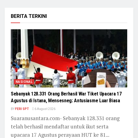
BERITA TERKINI
NASIONAL
Sebanyak 128.331 Orang Berhasil War Tiket Upacara 17
Agustus di Istana, Mensesneg: Antusiasme Luar Biasa
BY
FERI SPT
6 August 2026
Suaranusantara.com- Sebanyak 128.331 orang
telah berhasil mendaftar untuk ikut serta
upacara 17 Agustus perayaan HUT ke 81...