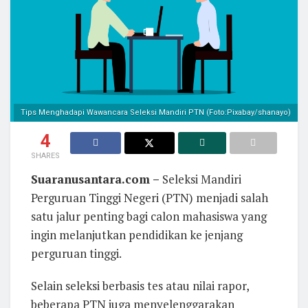
Tips Menghadapi Wawancara Seleksi Mandiri PTN (Foto:Pixabay/shanayo)
4
SHARES
Suaranusantara.com –
Seleksi Mandiri
Perguruan Tinggi Negeri (PTN) menjadi salah
satu jalur penting bagi calon mahasiswa yang
ingin melanjutkan pendidikan ke jenjang
perguruan tinggi.
Selain seleksi berbasis tes atau nilai rapor,
beberapa PTN juga menyelenggarakan