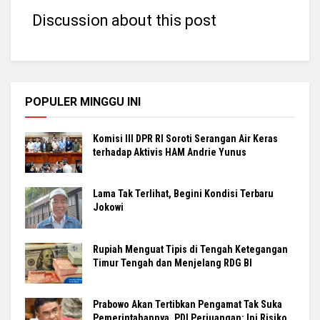
Discussion about this post
POPULER MINGGU INI
Komisi III DPR RI Soroti Serangan Air Keras
terhadap Aktivis HAM Andrie Yunus
Lama Tak Terlihat, Begini Kondisi Terbaru
Jokowi
Rupiah Menguat Tipis di Tengah Ketegangan
Timur Tengah dan Menjelang RDG BI
Prabowo Akan Tertibkan Pengamat Tak Suka
Pemerintahannya, PDI Perjuangan: Ini Risiko