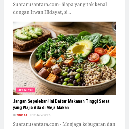
Suaranusantara.com- Siapa yang tak kenal
dengan Irwan Hidayat, si...
LIFESTYLE
Jangan Sepelekan! Ini Daftar Makanan Tinggi Serat
yang Wajib Ada di Meja Makan
BY
SNC 14
12 June 2026
Suaranusantara.com - Menjaga kebugaran dan