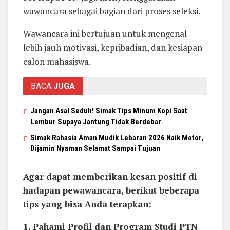
wawancara sebagai bagian dari proses seleksi.
Wawancara ini bertujuan untuk mengenal
lebih jauh motivasi, kepribadian, dan kesiapan
calon mahasiswa.
BACA
JUGA
Jangan Asal Seduh! Simak Tips Minum Kopi Saat
Lembur Supaya Jantung Tidak Berdebar
Simak Rahasia Aman Mudik Lebaran 2026 Naik Motor,
Dijamin Nyaman Selamat Sampai Tujuan
Agar dapat memberikan kesan positif di
hadapan pewawancara, berikut beberapa
tips yang bisa Anda terapkan:
1. Pahami Profil dan Program Studi PTN