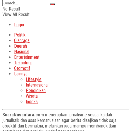
No Result
View All Result
Login
Politik
Olahraga
Daerah
Nasional
Entertainment
Teknologi
Otomotif
Lainnya
Lifestyle
Internasional
Pendidikan
Wisata
Indeks
SuaraNusantara.com
menerapkan jurnalisme sesuai kaidah
jurnalistik dan asas kemanusiaan agar berita disajikan tidak saja
objektif dan bermakna, melainkan juga mampu membangkitkan