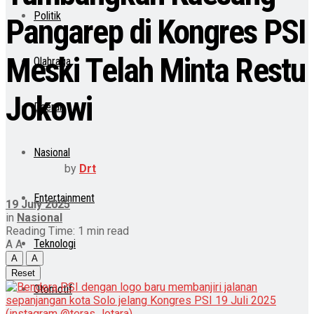
Politik
Pangarep di Kongres PSI
Meski Telah Minta Restu
Olahraga
Jokowi
Daerah
Nasional
by
Drt
Entertainment
19 July 2025
in
Nasional
Reading Time: 1 min read
Teknologi
A
A
A
A
Reset
Otomotif