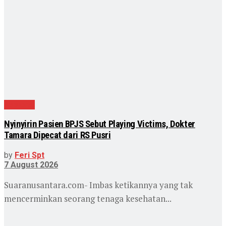
Nasional
Nyinyirin Pasien BPJS Sebut Playing Victims, Dokter
Tamara Dipecat dari RS Pusri
by
Feri Spt
7 August 2026
Suaranusantara.com- Imbas ketikannya yang tak
mencerminkan seorang tenaga kesehatan...