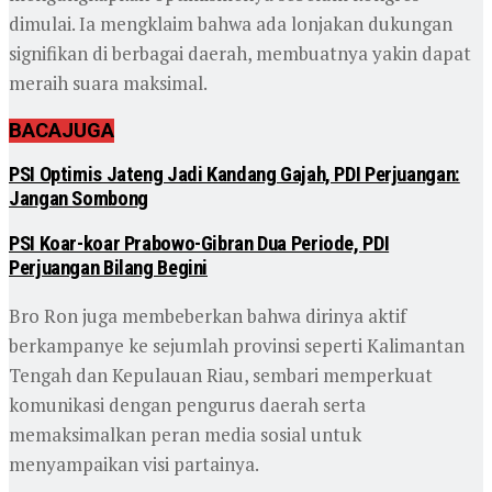
dimulai. Ia mengklaim bahwa ada lonjakan dukungan
signifikan di berbagai daerah, membuatnya yakin dapat
meraih suara maksimal.
BACA
JUGA
PSI Optimis Jateng Jadi Kandang Gajah, PDI Perjuangan:
Jangan Sombong
PSI Koar-koar Prabowo-Gibran Dua Periode, PDI
Perjuangan Bilang Begini
Bro Ron juga membeberkan bahwa dirinya aktif
berkampanye ke sejumlah provinsi seperti Kalimantan
Tengah dan Kepulauan Riau, sembari memperkuat
komunikasi dengan pengurus daerah serta
memaksimalkan peran media sosial untuk
menyampaikan visi partainya.