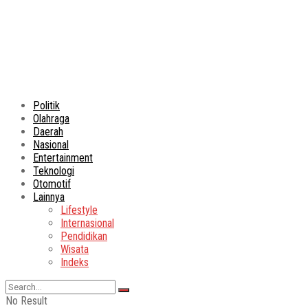
Politik
Olahraga
Daerah
Nasional
Entertainment
Teknologi
Otomotif
Lainnya
Lifestyle
Internasional
Pendidikan
Wisata
Indeks
No Result