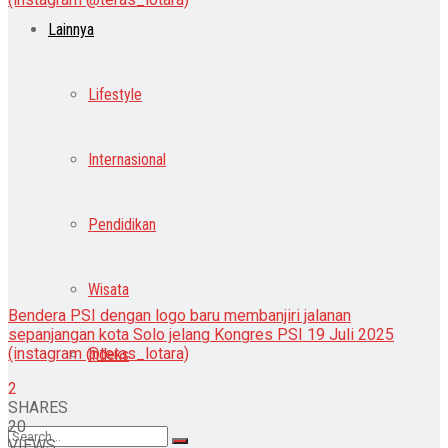
Lainnya
Lifestyle
Internasional
Pendidikan
Wisata
Bendera PSI dengan logo baru membanjiri jalanan
sepanjangan kota Solo jelang Kongres PSI 19 Juli 2025
(instagram @teras_lotara)
Indeks
2
SHARES
20
VIEWS