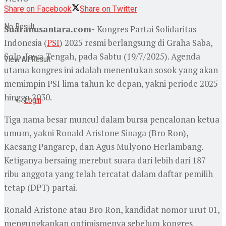
Share on Facebook
Share on Twitter
No Result
Suaranusantara.com-
Kongres Partai Solidaritas
Indonesia (
PSI
) 2025 resmi berlangsung di Graha Saba,
Solo, Jawa Tengah, pada Sabtu (19/7/2025). Agenda
View All Result
utama kongres ini adalah menentukan sosok yang akan
memimpin PSI lima tahun ke depan, yakni periode 2025
hingga 2030.
Login
Tiga nama besar muncul dalam bursa pencalonan ketua
umum, yakni Ronald Aristone Sinaga (Bro Ron),
Kaesang Pangarep, dan Agus Mulyono Herlambang.
Ketiganya bersaing merebut suara dari lebih dari 187
ribu anggota yang telah tercatat dalam daftar pemilih
tetap (DPT) partai.
Ronald Aristone atau Bro Ron, kandidat nomor urut 01,
mengungkapkan optimismenya sebelum kongres