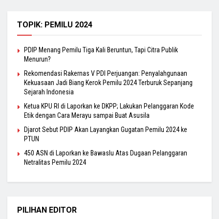
TOPIK: PEMILU 2024
PDIP Menang Pemilu Tiga Kali Beruntun, Tapi Citra Publik
Menurun?
Rekomendasi Rakernas V PDI Perjuangan: Penyalahgunaan
Kekuasaan Jadi Biang Kerok Pemilu 2024 Terburuk Sepanjang
Sejarah Indonesia
Ketua KPU RI di Laporkan ke DKPP; Lakukan Pelanggaran Kode
Etik dengan Cara Merayu sampai Buat Asusila
Djarot Sebut PDIP Akan Layangkan Gugatan Pemilu 2024 ke
PTUN
450 ASN di Laporkan ke Bawaslu Atas Dugaan Pelanggaran
Netralitas Pemilu 2024
PILIHAN EDITOR