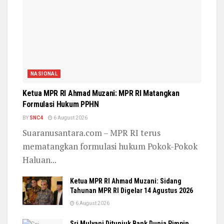
NASIONAL
Ketua MPR RI Ahmad Muzani: MPR RI Matangkan
Formulasi Hukum PPHN
BY
SNC4
6 August 2026
Suaranusantara.com – MPR RI terus
mematangkan formulasi hukum Pokok-Pokok
Haluan...
Ketua MPR RI Ahmad Muzani: Sidang
Tahunan MPR RI Digelar 14 Agustus 2026
6 August 2026
Sri Mulyani Ditunjuk Bank Dunia Pimpin