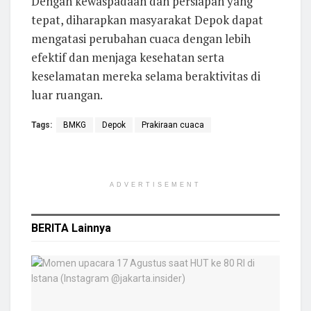
Dengan kewaspadaan dan persiapan yang
tepat, diharapkan masyarakat Depok dapat
mengatasi perubahan cuaca dengan lebih
efektif dan menjaga kesehatan serta
keselamatan mereka selama beraktivitas di
luar ruangan.
Tags:
BMKG
Depok
Prakiraan cuaca
ADVERTISEMENT
BERITA
Lainnya