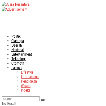
Politik
Olahraga
Daerah
Nasional
Entertainment
Teknologi
Otomotif
Lainnya
Lifestyle
Internasional
Pendidikan
Wisata
Indeks
No Result