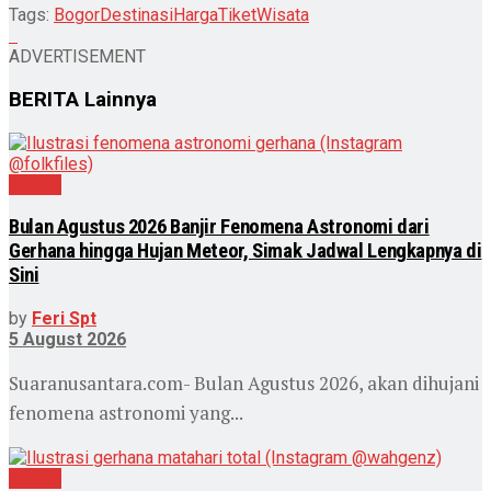
Tags:
Bogor
Destinasi
Harga
Tiket
Wisata
ADVERTISEMENT
BERITA
Lainnya
Wisata
Bulan Agustus 2026 Banjir Fenomena Astronomi dari
Gerhana hingga Hujan Meteor, Simak Jadwal Lengkapnya di
Sini
by
Feri Spt
5 August 2026
Suaranusantara.com- Bulan Agustus 2026, akan dihujani
fenomena astronomi yang...
Wisata