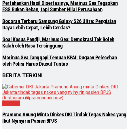
Pertahankan Hasil Disertasinya, Marinus Gea Tegaskan
ESG Bukan Beban, tapi Sumber Nilai Perusahaan
Bocoran Terbaru Samsung Galaxy S26 Ultra: Pengisian
Daya Lebih Cepat, Lebih Cerdas?
Soal Kasus Pandji, Marinus Gea: Demokrasi Tak Boleh
Kalah oleh Rasa Tersinggung
Marinus Gea Tanggapi Temuan KPAI: Dugaan Pelecehan
oleh Polisi Harus Diusut Tuntas
BERITA TERKINI
Nasional
Pramono Anung Minta Dinkes DKI Tindak Tegas Nakes yang
Ikut Nyinyirin Pasien BPJS