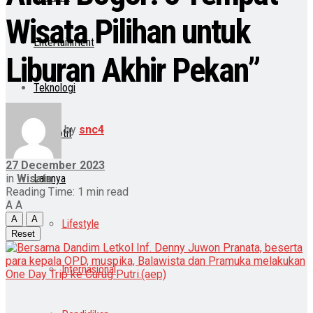
Wisata Pilihan untuk
Entertainment
Liburan Akhir Pekan”
Teknologi
by
snc4
Otomotif
27 December 2023
in
Wisata
Lainnya
Reading Time: 1 min read
A
A
A
A
Lifestyle
Reset
Internasional