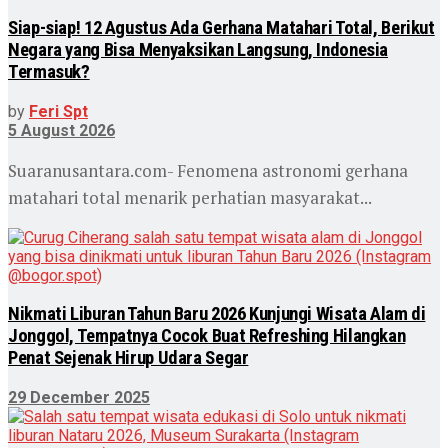
Siap-siap! 12 Agustus Ada Gerhana Matahari Total, Berikut
Negara yang Bisa Menyaksikan Langsung, Indonesia
Termasuk?
by
Feri Spt
5 August 2026
Suaranusantara.com- Fenomena astronomi gerhana
matahari total menarik perhatian masyarakat...
Nikmati Liburan Tahun Baru 2026 Kunjungi Wisata Alam di
Jonggol, Tempatnya Cocok Buat Refreshing Hilangkan
Penat Sejenak Hirup Udara Segar
29 December 2025