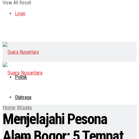
View All Result
Login
Politik
Olahraga
Home
Wisata
Menjelajahi Pesona
Daerah
Alam Bogor: 5 Tempat
Nasional