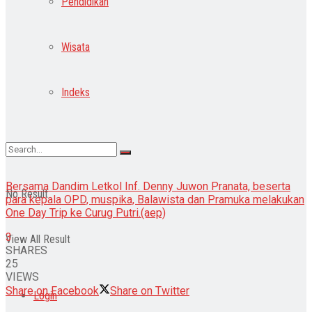
Pendidikan
Wisata
Indeks
Bersama Dandim Letkol Inf. Denny Juwon Pranata, beserta
No Result
para kepala OPD, muspika, Balawista dan Pramuka melakukan
One Day Trip ke Curug Putri.(aep)
3
View All Result
SHARES
25
VIEWS
Share on Facebook
Share on Twitter
Login