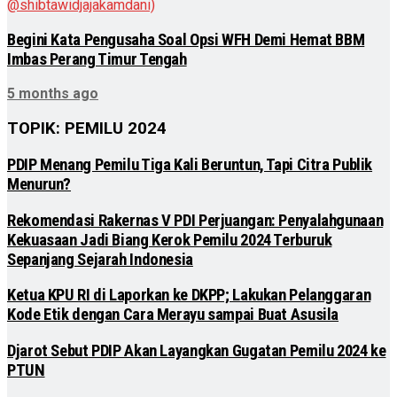
Begini Kata Pengusaha Soal Opsi WFH Demi Hemat BBM
Imbas Perang Timur Tengah
5 months ago
TOPIK: PEMILU 2024
PDIP Menang Pemilu Tiga Kali Beruntun, Tapi Citra Publik
Menurun?
Rekomendasi Rakernas V PDI Perjuangan: Penyalahgunaan
Kekuasaan Jadi Biang Kerok Pemilu 2024 Terburuk
Sepanjang Sejarah Indonesia
Ketua KPU RI di Laporkan ke DKPP; Lakukan Pelanggaran
Kode Etik dengan Cara Merayu sampai Buat Asusila
Djarot Sebut PDIP Akan Layangkan Gugatan Pemilu 2024 ke
PTUN