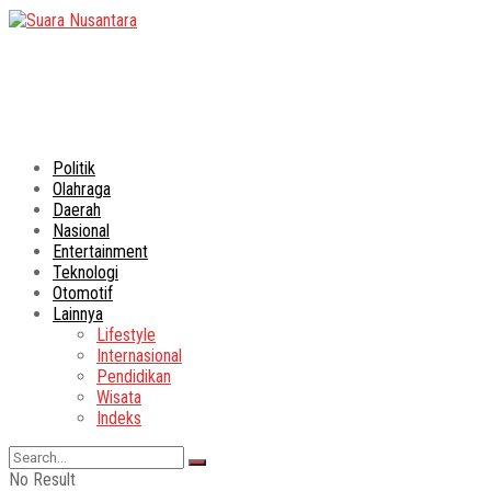
Politik
Olahraga
Daerah
Nasional
Entertainment
Teknologi
Otomotif
Lainnya
Lifestyle
Internasional
Pendidikan
Wisata
Indeks
No Result