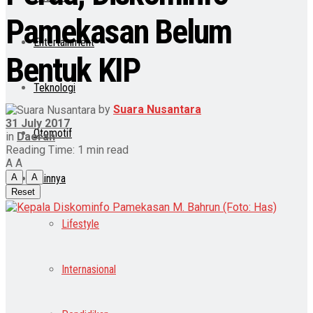
Pamekasan Belum
Entertainment
Bentuk KIP
Teknologi
by
Suara Nusantara
31 July 2017
Otomotif
in
Daerah
Reading Time: 1 min read
A
A
Lainnya
A
A
Reset
Lifestyle
Internasional