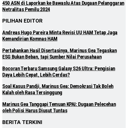
450 ASN di Laporkan ke Bawaslu Atas Dugaan Pelanggaran
Netralitas Pemilu 2024
PILIHAN EDITOR
Andreas Hugo Pareira Minta Revisi UU HAM Tetap Jaga
Kemandirian Komnas HAM
Pertahankan Hasil Disertasinya, Marinus Gea Tegaskan
ESG Bukan Beban, tapi Sumber Nilai Perusahaan
Bocoran Terbaru Samsung Galaxy S26 Ultra: Pengisian
Daya Lebih Cepat, Lebih Cerdas?
Soal Kasus Pandji, Marinus Gea: Demokrasi Tak Boleh
Kalah oleh Rasa Tersinggung
Marinus Gea Tanggapi Temuan KPAI: Dugaan Pelecehan
oleh Polisi Harus Diusut Tuntas
BERITA TERKINI