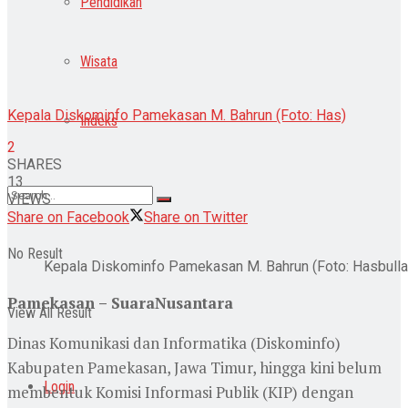
Pendidikan
Wisata
Kepala Diskominfo Pamekasan M. Bahrun (Foto: Has)
Indeks
2
SHARES
13
VIEWS
Share on Facebook
Share on Twitter
No Result
Kepala Diskominfo Pamekasan M. Bahrun (Foto: Hasbulla
Pamekasan – SuaraNusantara
View All Result
Dinas Komunikasi dan Informatika (Diskominfo)
Kabupaten Pamekasan, Jawa Timur, hingga kini belum
Login
membentuk Komisi Informasi Publik (KIP) dengan