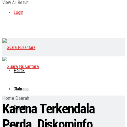
View All Result
Login
Politik
Olahraga
Home
Daerah
Karena Terkendala
Daerah
Perda, Diskominfo
Nasional