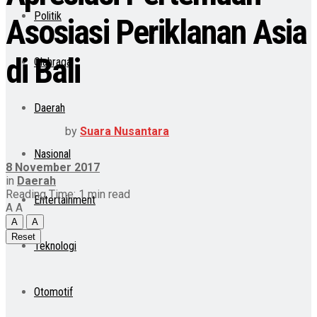
Politik
Asosiasi Periklanan Asia
di Bali
Olahraga
Daerah
by
Suara Nusantara
Nasional
8 November 2017
in
Daerah
Reading Time: 1 min read
Entertainment
A
A
A
A
Reset
Teknologi
Otomotif