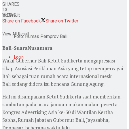
SHARES
13
No Result
VIEWS
Share on Facebook
Share on Twitter
View All Result
Foto: Humas Pemprov Bali
Bali-SuaraNusantara
Login
Wakil Gubernur Bali Ketut Sudikerta mengapresiasi
sikap Asosiasi Periklanan Asia yang tetap mempercayai
Bali sebagai tuan rumah acara internasional meski
Bali sedang didera isu bencana Gunung Agung.
Hal ini disampaikan Ketut Sudikerta saat memberikan
sambutan pada acara jamuan makan malam peserta
Kongres Advertising Asia ke-30 di Wantilan Kertha
Sabha, Rumah Jabatan Gubernur Bali, Jayasabha,
Denpasar, beberapa waktu lalu.