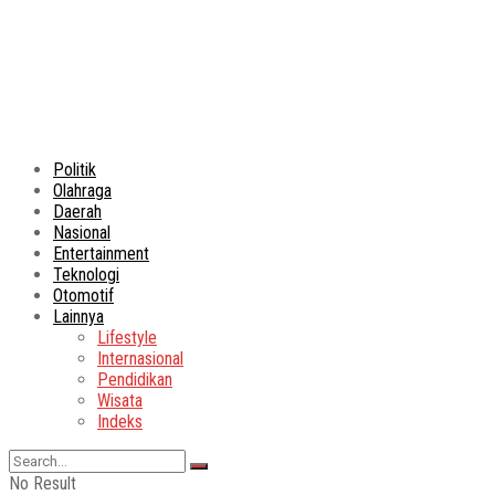
Politik
Olahraga
Daerah
Nasional
Entertainment
Teknologi
Otomotif
Lainnya
Lifestyle
Internasional
Pendidikan
Wisata
Indeks
No Result