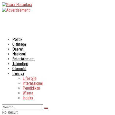
Politik
Olahraga
Daerah
Nasional
Entertainment
Teknologi
Otomotif
Lainnya
Lifestyle
Internasional
Pendidikan
Wisata
Indeks
No Result