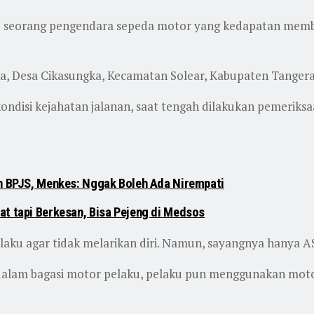
 seorang pengendara sepeda motor yang kedapatan membaw
a, Desa Cikasungka, Kecamatan Solear, Kabupaten Tanger
ondisi kejahatan jalanan, saat tengah dilakukan pemeriksa
en BPJS, Menkes: Nggak Boleh Ada Nirempati
at tapi Berkesan, Bisa Pejeng di Medsos
aku agar tidak melarikan diri. Namun, sayangnya hanya AS
dalam bagasi motor pelaku, pelaku pun menggunakan motor