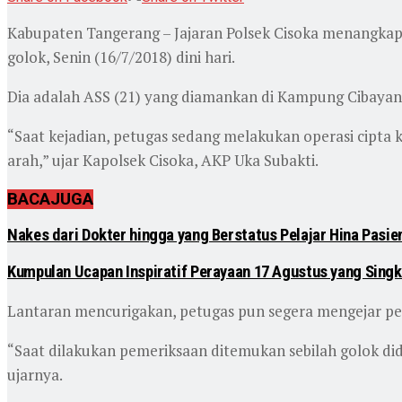
Kabupaten Tangerang – Jajaran Polsek Cisoka menangkap
golok, Senin (16/7/2018) dini hari.
Dia adalah ASS (21) yang diamankan di Kampung Cibayan
“Saat kejadian, petugas sedang melakukan operasi cipta k
arah,” ujar Kapolsek Cisoka, AKP Uka Subakti.
BACA
JUGA
Nakes dari Dokter hingga yang Berstatus Pelajar Hina Pasi
Kumpulan Ucapan Inspiratif Perayaan 17 Agustus yang Singk
Lantaran mencurigakan, petugas pun segera mengejar pel
“Saat dilakukan pemeriksaan ditemukan sebilah golok di
ujarnya.