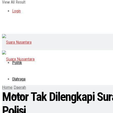
View All Result
Login
Politik
Olahraga
Home
Daerah
Motor Tak Dilengkapi Sur
Daerah
Polisi
Nasional