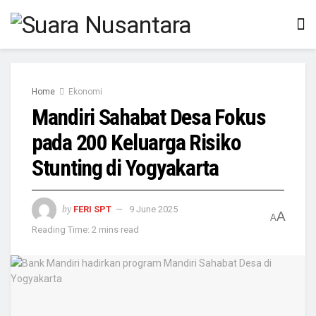
Home
Ekonomi
Mandiri Sahabat Desa Fokus
pada 200 Keluarga Risiko
Stunting di Yogyakarta
by
FERI SPT
9 June 2025
A
A
Reading Time: 2 mins read