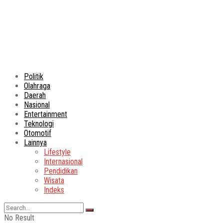
Politik
Olahraga
Daerah
Nasional
Entertainment
Teknologi
Otomotif
Lainnya
Lifestyle
Internasional
Pendidikan
Wisata
Indeks
No Result