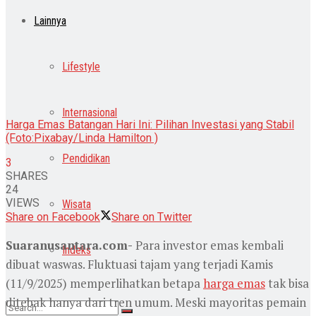
Lainnya
Lifestyle
Internasional
Harga Emas Batangan Hari Ini: Pilihan Investasi yang Stabil
(Foto:Pixabay/Linda Hamilton )
Pendidikan
3
SHARES
24
VIEWS
Wisata
Share on Facebook
Share on Twitter
Suaranusantara.com-
Para investor emas kembali
Indeks
dibuat waswas. Fluktuasi tajam yang terjadi Kamis
(11/9/2025) memperlihatkan betapa
harga emas
tak bisa
ditebak hanya dari tren umum. Meski mayoritas pemain