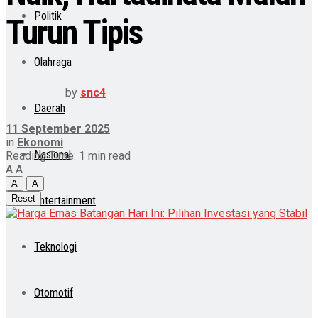
Politik
Turun Tipis
Olahraga
by
snc4
Daerah
11 September 2025
in
Ekonomi
Nasional
Reading Time: 1 min read
A
A
A
A
Reset
Entertainment
Teknologi
Otomotif