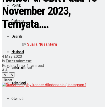
Politik
November 2023,
Ternyata….
Olahraga
Daerah
by
Suara Nusantara
Nasional
4 May 2023
in
Entertainment
Reading Time: 1 min read
Entertainment
A
A
A
A
Reset
Teknologi
Otomotif