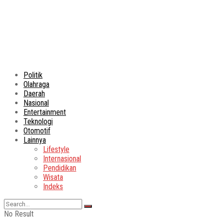
Politik
Olahraga
Daerah
Nasional
Entertainment
Teknologi
Otomotif
Lainnya
Lifestyle
Internasional
Pendidikan
Wisata
Indeks
No Result