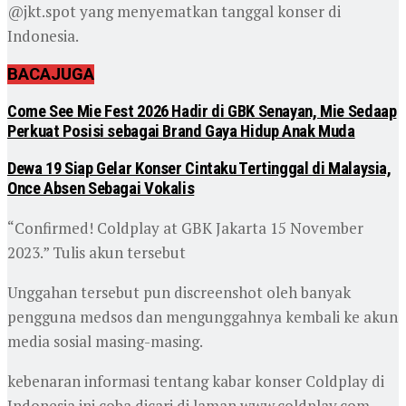
@jkt.spot yang menyematkan tanggal konser di
Indonesia.
BACA
JUGA
Come See Mie Fest 2026 Hadir di GBK Senayan, Mie Sedaap
Perkuat Posisi sebagai Brand Gaya Hidup Anak Muda
Dewa 19 Siap Gelar Konser Cintaku Tertinggal di Malaysia,
Once Absen Sebagai Vokalis
“Confirmed! Coldplay at GBK Jakarta 15 November
2023.” Tulis akun tersebut
Unggahan tersebut pun discreenshot oleh banyak
pengguna medsos dan mengunggahnya kembali ke akun
media sosial masing-masing.
kebenaran informasi tentang kabar konser Coldplay di
Indonesia ini coba dicari di laman www.coldplay.com.