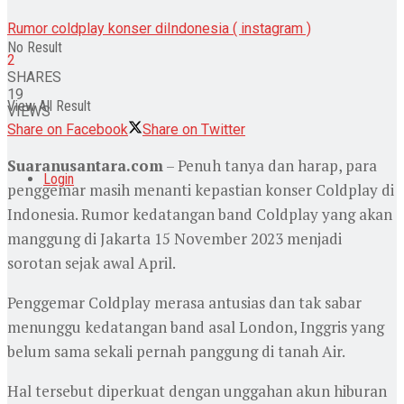
Rumor coldplay konser diIndonesia ( instagram )
No Result
2
SHARES
19
View All Result
VIEWS
Share on Facebook
Share on Twitter
Suaranusantara.com
– Penuh tanya dan harap, para
Login
penggemar masih menanti kepastian konser Coldplay di
Indonesia. Rumor kedatangan band Coldplay yang akan
manggung di Jakarta 15 November 2023 menjadi
sorotan sejak awal April.
Penggemar Coldplay merasa antusias dan tak sabar
menunggu kedatangan band asal London, Inggris yang
belum sama sekali pernah panggung di tanah Air.
Hal tersebut diperkuat dengan unggahan akun hiburan