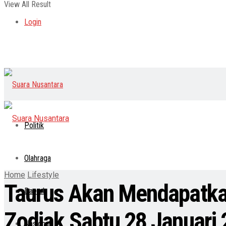
View All Result
Login
Politik
Olahraga
Home
Lifestyle
Taurus Akan Mendapatkan
Daerah
Zodiak Sabtu 28 Januari 
Nasional