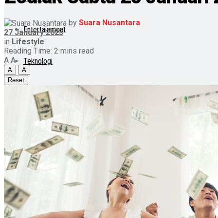
by
Suara Nusantara
Entertainment
27 January 2023
in
Lifestyle
Reading Time: 2 mins read
A
A
Teknologi
A
A
Reset
Otomotif
Lainnya
Lifestyle
Internasional