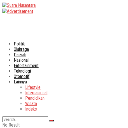
Politik
Olahraga
Daerah
Nasional
Entertainment
Teknologi
Otomotif
Lainnya
Lifestyle
Internasional
Pendidikan
Wisata
Indeks
No Result