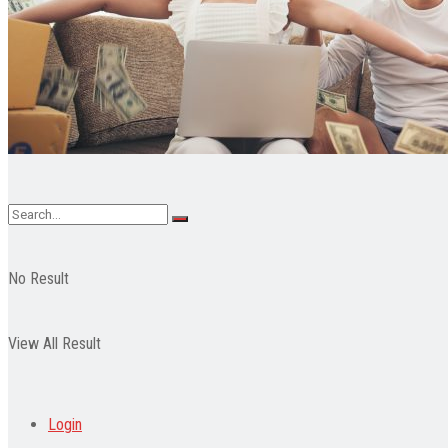
Pendidikan
Wisata
Indeks
No Result
View All Result
Login