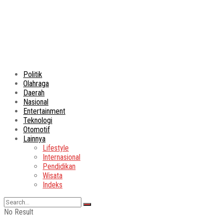
Politik
Olahraga
Daerah
Nasional
Entertainment
Teknologi
Otomotif
Lainnya
Lifestyle
Internasional
Pendidikan
Wisata
Indeks
No Result