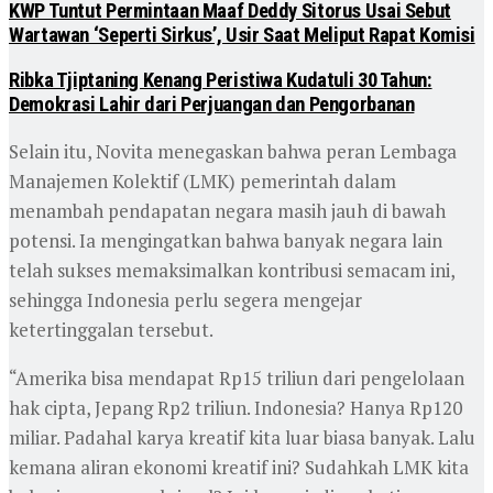
KWP Tuntut Permintaan Maaf Deddy Sitorus Usai Sebut
Wartawan ‘Seperti Sirkus’, Usir Saat Meliput Rapat Komisi
Ribka Tjiptaning Kenang Peristiwa Kudatuli 30 Tahun:
Demokrasi Lahir dari Perjuangan dan Pengorbanan
Selain itu, Novita menegaskan bahwa peran Lembaga
Manajemen Kolektif (LMK) pemerintah dalam
menambah pendapatan negara masih jauh di bawah
potensi. Ia mengingatkan bahwa banyak negara lain
telah sukses memaksimalkan kontribusi semacam ini,
sehingga Indonesia perlu segera mengejar
ketertinggalan tersebut.
“Amerika bisa mendapat Rp15 triliun dari pengelolaan
hak cipta, Jepang Rp2 triliun. Indonesia? Hanya Rp120
miliar. Padahal karya kreatif kita luar biasa banyak. Lalu
kemana aliran ekonomi kreatif ini? Sudahkah LMK kita