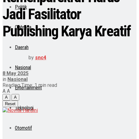
Politik
Jadi Fasilitator
Publishing Karya Kreatif
Olahraga
Daerah
by
snc4
Nasional
8 May 2025
in
Nasional
Reading Time: 1 min read
Entertainment
A
A
A
A
Reset
Teknologi
Otomotif