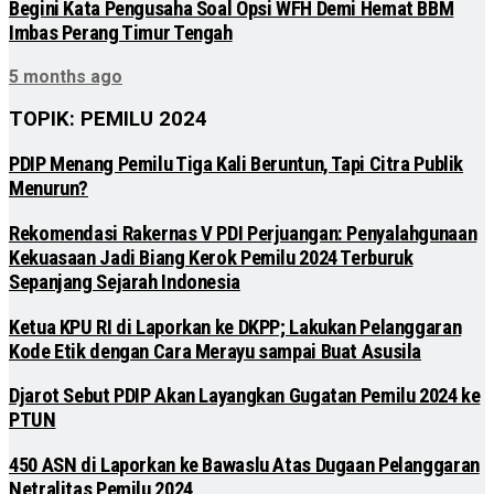
Begini Kata Pengusaha Soal Opsi WFH Demi Hemat BBM
Imbas Perang Timur Tengah
5 months ago
TOPIK: PEMILU 2024
PDIP Menang Pemilu Tiga Kali Beruntun, Tapi Citra Publik
Menurun?
Rekomendasi Rakernas V PDI Perjuangan: Penyalahgunaan
Kekuasaan Jadi Biang Kerok Pemilu 2024 Terburuk
Sepanjang Sejarah Indonesia
Ketua KPU RI di Laporkan ke DKPP; Lakukan Pelanggaran
Kode Etik dengan Cara Merayu sampai Buat Asusila
Djarot Sebut PDIP Akan Layangkan Gugatan Pemilu 2024 ke
PTUN
450 ASN di Laporkan ke Bawaslu Atas Dugaan Pelanggaran
Netralitas Pemilu 2024