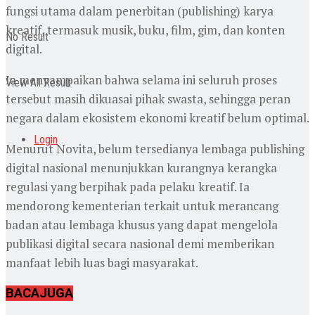
fungsi utama dalam penerbitan (publishing) karya
kreatif, termasuk musik, buku, film, gim, dan konten
No Result
digital.
Ia menyampaikan bahwa selama ini seluruh proses
View All Result
tersebut masih dikuasai pihak swasta, sehingga peran
negara dalam ekosistem ekonomi kreatif belum optimal.
Login
Menurut Novita, belum tersedianya lembaga publishing
digital nasional menunjukkan kurangnya kerangka
regulasi yang berpihak pada pelaku kreatif. Ia
mendorong kementerian terkait untuk merancang
badan atau lembaga khusus yang dapat mengelola
publikasi digital secara nasional demi memberikan
manfaat lebih luas bagi masyarakat.
BACA
JUGA