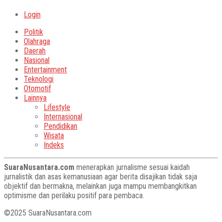
Login
Politik
Olahraga
Daerah
Nasional
Entertainment
Teknologi
Otomotif
Lainnya
Lifestyle
Internasional
Pendidikan
Wisata
Indeks
SuaraNusantara.com
menerapkan jurnalisme sesuai kaidah
jurnalistik dan asas kemanusiaan agar berita disajikan tidak saja
objektif dan bermakna, melainkan juga mampu membangkitkan
optimisme dan perilaku positif para pembaca.
©2025 SuaraNusantara.com