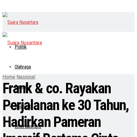
Politik
Olahraga
Home
Nasional
Frank & co. Rayakan
Daerah
Perjalanan ke 30 Tahun,
Nasional
Hadirkan Pameran
Entertainment