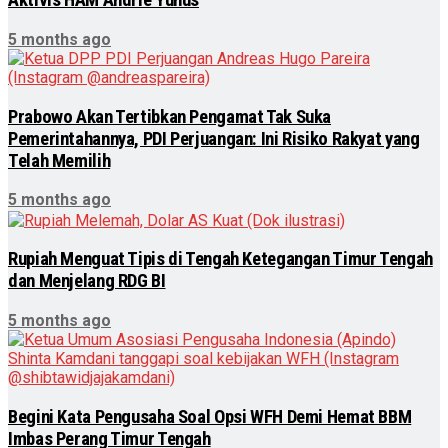
Aktivis HAM Andrie Yunus
5 months ago
Prabowo Akan Tertibkan Pengamat Tak Suka
Pemerintahannya, PDI Perjuangan: Ini Risiko Rakyat yang
Telah Memilih
5 months ago
Rupiah Menguat Tipis di Tengah Ketegangan Timur Tengah
dan Menjelang RDG BI
5 months ago
Begini Kata Pengusaha Soal Opsi WFH Demi Hemat BBM
Imbas Perang Timur Tengah