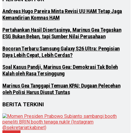
Andreas Hugo Pareira Minta Revisi UU HAM Tetap Jaga
Kemandirian Komnas HAM
Pertahankan Hasil Disertasinya, Marinus Gea Tegaskan
ESG Bukan Beban, tapi Sumber Nilai Perusahaan
Bocoran Terbaru Samsung Galaxy S26 Ultra: Pengisian
Daya Lebih Cepat, Lebih Cerdas?
Soal Kasus Pandji, Marinus Gea: Demokrasi Tak Boleh
Kalah oleh Rasa Tersinggung
Marinus Gea Tanggapi Temuan KPAI: Dugaan Pelecehan
oleh Polisi Harus Diusut Tuntas
BERITA TERKINI