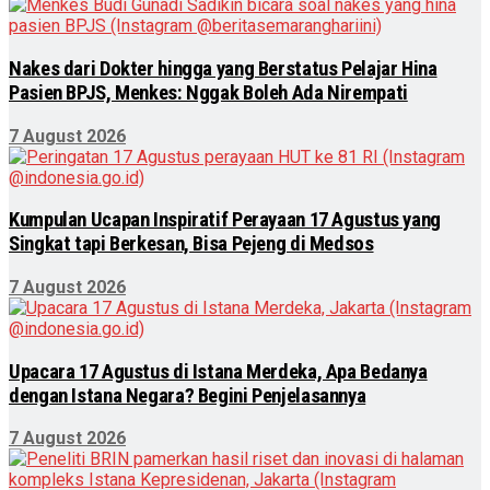
Nakes dari Dokter hingga yang Berstatus Pelajar Hina
Pasien BPJS, Menkes: Nggak Boleh Ada Nirempati
7 August 2026
Kumpulan Ucapan Inspiratif Perayaan 17 Agustus yang
Singkat tapi Berkesan, Bisa Pejeng di Medsos
7 August 2026
Upacara 17 Agustus di Istana Merdeka, Apa Bedanya
dengan Istana Negara? Begini Penjelasannya
7 August 2026