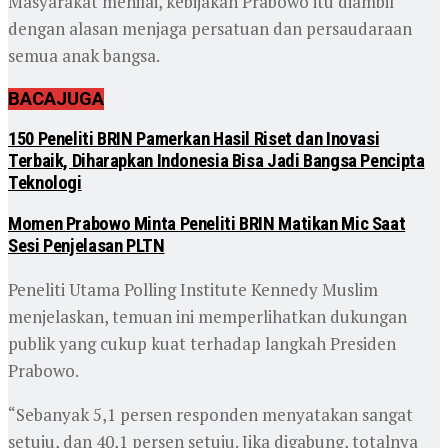
Masyarakat menilai, kebijakan Prabowo itu diambil
dengan alasan menjaga persatuan dan persaudaraan
semua anak bangsa.
BACA
JUGA
150 Peneliti BRIN Pamerkan Hasil Riset dan Inovasi
Terbaik, Diharapkan Indonesia Bisa Jadi Bangsa Pencipta
Teknologi
Momen Prabowo Minta Peneliti BRIN Matikan Mic Saat
Sesi Penjelasan PLTN
Peneliti Utama Polling Institute Kennedy Muslim
menjelaskan, temuan ini memperlihatkan dukungan
publik yang cukup kuat terhadap langkah Presiden
Prabowo.
“Sebanyak 5,1 persen responden menyatakan sangat
setuju, dan 40,1 persen setuju. Jika digabung, totalnya