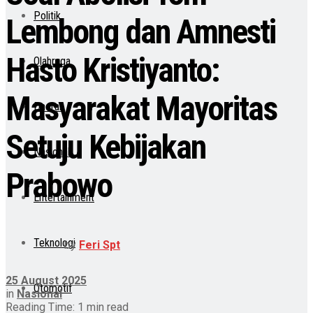
Politik
Lembong dan Amnesti
Hasto Kristiyanto:
Olahraga
Masyarakat Mayoritas
Daerah
Setuju Kebijakan
Nasional
Prabowo
Entertainment
Teknologi
by
Feri Spt
25 August 2025
Otomotif
in
Nasional
Reading Time: 1 min read