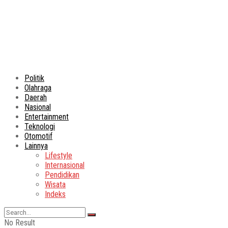
Politik
Olahraga
Daerah
Nasional
Entertainment
Teknologi
Otomotif
Lainnya
Lifestyle
Internasional
Pendidikan
Wisata
Indeks
No Result