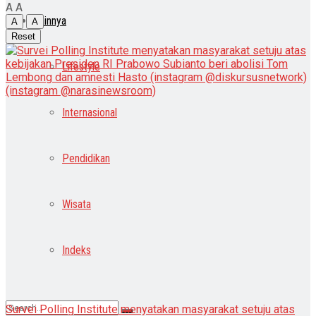
A
A
Lainnya
A
A
Reset
Lifestyle
Internasional
Pendidikan
Wisata
Indeks
Survei Polling Institute menyatakan masyarakat setuju atas