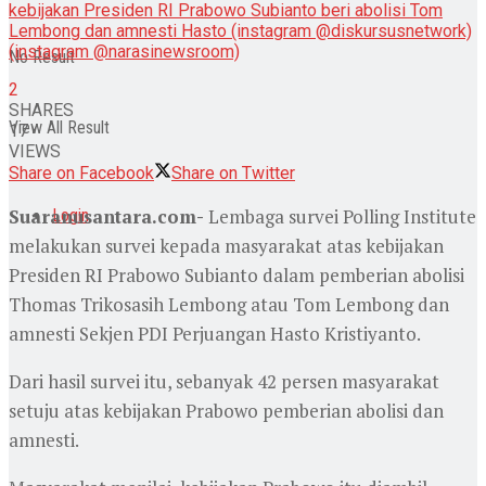
kebijakan Presiden RI Prabowo Subianto beri abolisi Tom
Lembong dan amnesti Hasto (instagram @diskursusnetwork)
(instagram @narasinewsroom)
No Result
2
SHARES
View All Result
17
VIEWS
Share on Facebook
Share on Twitter
Suaranusantara.com-
Lembaga survei Polling Institute
Login
melakukan survei kepada masyarakat atas kebijakan
Presiden RI Prabowo Subianto dalam pemberian abolisi
Thomas Trikosasih Lembong atau Tom Lembong dan
amnesti Sekjen PDI Perjuangan Hasto Kristiyanto.
Dari hasil survei itu, sebanyak 42 persen masyarakat
setuju atas kebijakan Prabowo pemberian abolisi dan
amnesti.