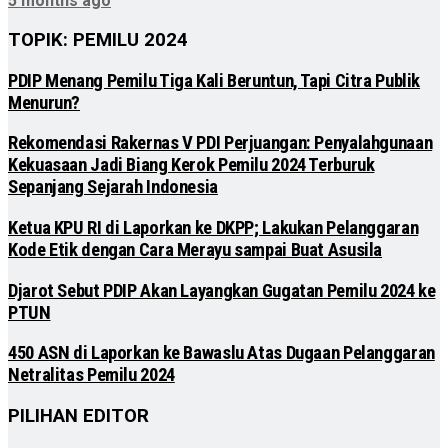
5 months ago
TOPIK: PEMILU 2024
PDIP Menang Pemilu Tiga Kali Beruntun, Tapi Citra Publik
Menurun?
Rekomendasi Rakernas V PDI Perjuangan: Penyalahgunaan
Kekuasaan Jadi Biang Kerok Pemilu 2024 Terburuk
Sepanjang Sejarah Indonesia
Ketua KPU RI di Laporkan ke DKPP; Lakukan Pelanggaran
Kode Etik dengan Cara Merayu sampai Buat Asusila
Djarot Sebut PDIP Akan Layangkan Gugatan Pemilu 2024 ke
PTUN
450 ASN di Laporkan ke Bawaslu Atas Dugaan Pelanggaran
Netralitas Pemilu 2024
PILIHAN EDITOR