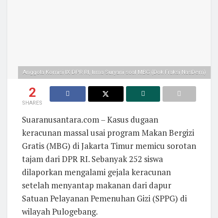
Anggota Komisi IX DPR RI, Irma Suryani soal MBG (Dok Fraksi NasDem)
2
SHARES
Suaranusantara.com – Kasus dugaan
keracunan massal usai program Makan Bergizi
Gratis (MBG) di Jakarta Timur memicu sorotan
tajam dari DPR RI. Sebanyak 252 siswa
dilaporkan mengalami gejala keracunan
setelah menyantap makanan dari dapur
Satuan Pelayanan Pemenuhan Gizi (SPPG) di
wilayah Pulogebang.