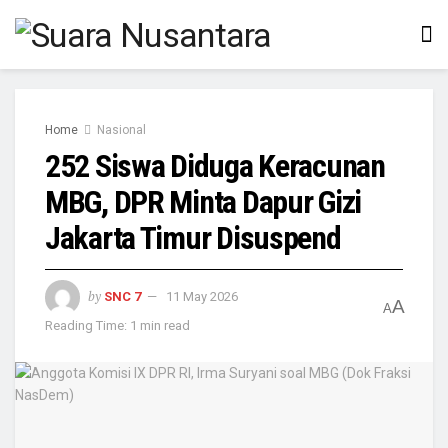
Home
Nasional
252 Siswa Diduga Keracunan
MBG, DPR Minta Dapur Gizi
Jakarta Timur Disuspend
by
SNC 7
11 May 2026
A
A
Reading Time: 1 min read