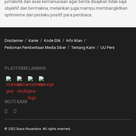
jurnalistik dan asas kemanusiaan agar berita disajikan tidak saja
objektif dan bermakna, melainkan juga mampu membangkitkan
optimisme dan perilaku positif para pembaca.
Disclaimer
Karier
Kode Etik
Info Iklan
Pedoman Pemberitaan Media Siber
Tentang Kami
UU Pers
PLATFORM LAINNYA
IKUTI KAMI
© 2022 Suara Nusantara. All rights reserved.