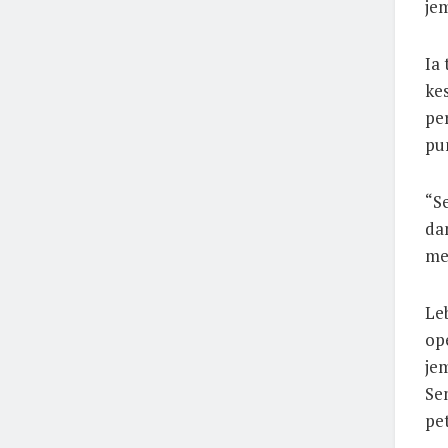
je
Ia
ke
pe
pun
“S
da
me
Le
ope
je
Se
pe