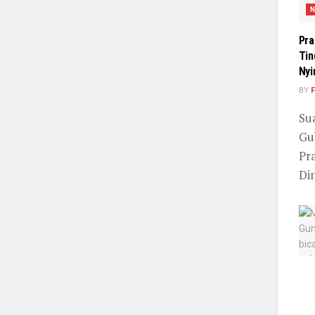
N
Pra
Tin
Nyi
BY
F
Su
Gu
Pr
Din