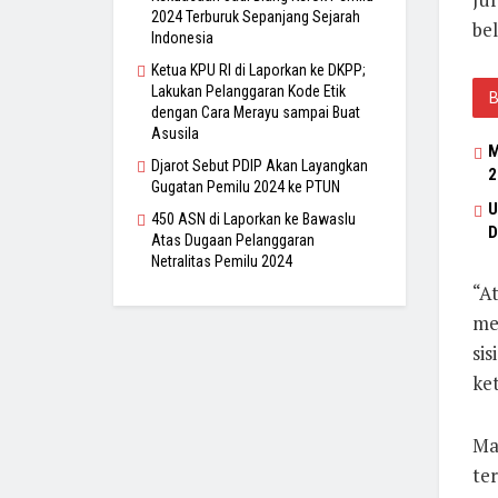
2024 Terburuk Sepanjang Sejarah
be
Indonesia
Ketua KPU RI di Laporkan ke DKPP;
Lakukan Pelanggaran Kode Etik
dengan Cara Merayu sampai Buat
Asusila
M
Djarot Sebut PDIP Akan Layangkan
2
Gugatan Pemilu 2024 ke PTUN
U
450 ASN di Laporkan ke Bawaslu
D
Atas Dugaan Pelanggaran
Netralitas Pemilu 2024
“A
me
sis
ke
Ma
te