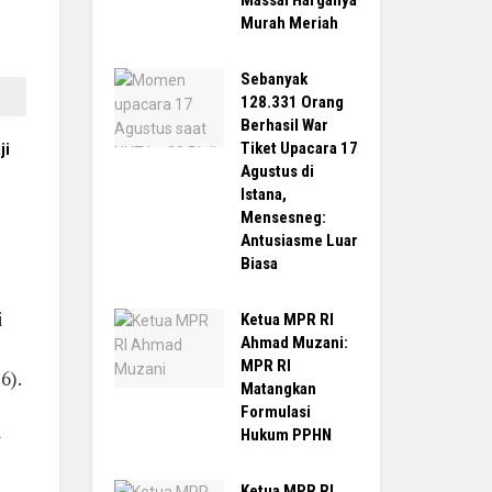
Massal Harganya
Murah Meriah
Sebanyak
128.331 Orang
Berhasil War
Tiket Upacara 17
ji
Agustus di
Istana,
h
Mensesneg:
Antusiasme Luar
Biasa
i
Ketua MPR RI
Ahmad Muzani:
MPR RI
6).
Matangkan
Formulasi
Hukum PPHN
Ketua MPR RI