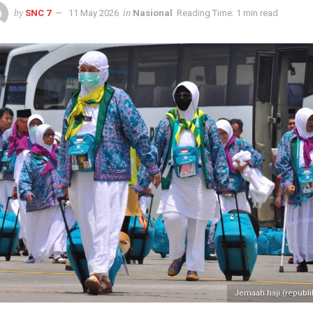
by
in
SNC 7
11 May 2026
Nasional
Reading Time: 1 min read
Jemaah haji.(republi