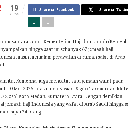
2
19
Share on Facebook
Share on Twitte
RES
VIEWS
aranusantara.com – Kementerian Haji dan Umrah (Kemenh
nyampaikan hingga saat ini sebanyak 67 jemaah haji
donesia masih menjalani perawatan di rumah sakit di Arab
di.
lain itu, Kemenhaj juga mencatat satu jemaah wafat pada
d, 10 Mei 2026, atas nama Kasiani Sigito Tarmidi dari klote
O 8 asal Kota Medan, Sumatera Utara. Dengan demikian,
al jemaah haji Indonesia yang wafat di Arab Saudi hingga s
 mencapai 24 orang.
ru Bicara Kemenhaj, Maria Assegaff, menyampaikan