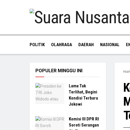
POLITIK
OLAHRAGA
DAERAH
NASIONAL
E
POPULER MINGGU INI
Ho
K
Lama Tak
Terlihat, Begini
M
Kondisi Terbaru
Jokowi
T
Komisi III DPR RI
Soroti Serangan