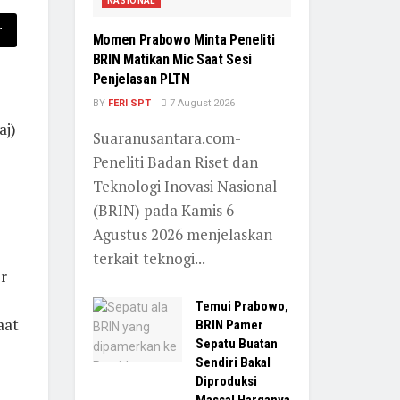
NASIONAL
r
Momen Prabowo Minta Peneliti
BRIN Matikan Mic Saat Sesi
Penjelasan PLTN
BY
FERI SPT
7 August 2026
aj)
Suaranusantara.com-
Peneliti Badan Riset dan
Teknologi Inovasi Nasional
(BRIN) pada Kamis 6
Agustus 2026 menjelaskan
terkait teknogi...
r
Temui Prabowo,
aat
BRIN Pamer
Sepatu Buatan
Sendiri Bakal
Diproduksi