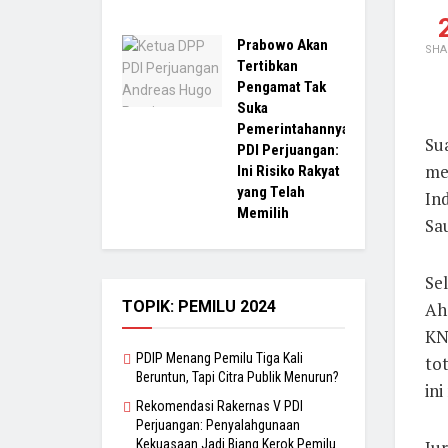
Prabowo Akan
SHA
Tertibkan
Pengamat Tak
Suka
Pemerintahannya,
Su
PDI Perjuangan:
me
Ini Risiko Rakyat
yang Telah
In
Memilih
Sau
Se
TOPIK: PEMILU 2024
Aha
KN
PDIP Menang Pemilu Tiga Kali
tot
Beruntun, Tapi Citra Publik Menurun?
ini
Rekomendasi Rakernas V PDI
Perjuangan: Penyalahgunaan
Ju
Kekuasaan Jadi Biang Kerok Pemilu