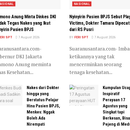
ASIONAL
NASIONAL
mono Anung Minta Dinkes DKI
Nyinyirin Pasien BPJS Sebut Pla
dak Tegas Nakes yang Ikut
Victims, Dokter Tamara Dipecat
nyirin Pasien BPJS
dari RS Pusri
ERI SPT
7 August 2026
BY
FERI SPT
7 August 2026
aranusantara.com-
Suaranusantara.com- Imba
bernur DKI Jakarta
ketikannya yang tak
amono Anung meminta
mencerminkan seorang
as Kesehatan...
tenaga kesehatan...
Nakes dari Dokter
Kumpulan Uca
hingga yang
Inspiratif
Berstatus Pelajar
Perayaan 17
Hina Pasien BPJS,
Agustus yang
Menkes: Nggak
Singkat tapi
Boleh Ada
Berkesan, Bisa
Nirempati
Pejeng di Med