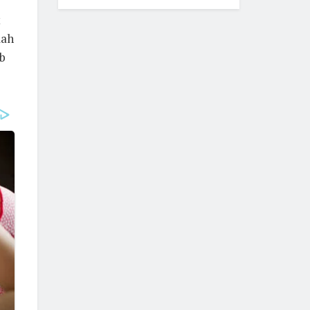
t
lah
b