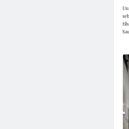
Un
se
tib
Sa