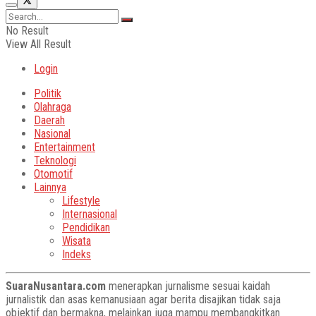
No Result
View All Result
Login
Politik
Olahraga
Daerah
Nasional
Entertainment
Teknologi
Otomotif
Lainnya
Lifestyle
Internasional
Pendidikan
Wisata
Indeks
SuaraNusantara.com
menerapkan jurnalisme sesuai kaidah
jurnalistik dan asas kemanusiaan agar berita disajikan tidak saja
objektif dan bermakna, melainkan juga mampu membangkitkan