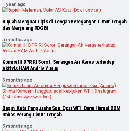
1 year ago
Rupiah Menguat Tipis di Tengah Ketegangan Timur Tengah
dan Menjelang RDG BI
5 months ago
Komisi III DPR RI Soroti Serangan Air Keras terhadap
Aktivis HAM Andrie Yunus
5 months ago
Begini Kata Pengusaha Soal Opsi WFH Demi Hemat BBM
Imbas Perang Timur Tengah
5 months ago