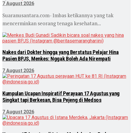
7 August 2026
Suaranusantara.com- Imbas ketikannya yang tak
mencerminkan seorang tenaga kesehatan...
Nakes dari Dokter hingga yang Berstatus Pelajar Hina
Pasien BPJS, Menkes: Nggak Boleh Ada Nirempati
7 August 2026
Kumpulan Ucapan Inspiratif Perayaan 17 Agustus yang
Singkat tapi Berkesan, Bisa Pejeng di Medsos
7 August 2026