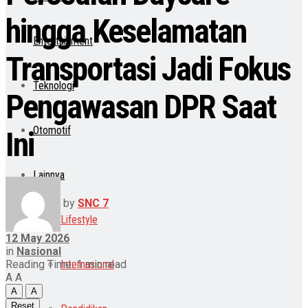
hingga Keselamatan
Entertainment
Transportasi Jadi Fokus
Teknologi
Pengawasan DPR Saat
Otomotif
Ini
Lainnya
by
SNC 7
Lifestyle
12 May 2026
in
Nasional
Internasional
Reading Time: 1 min read
A
A
A
A
Reset