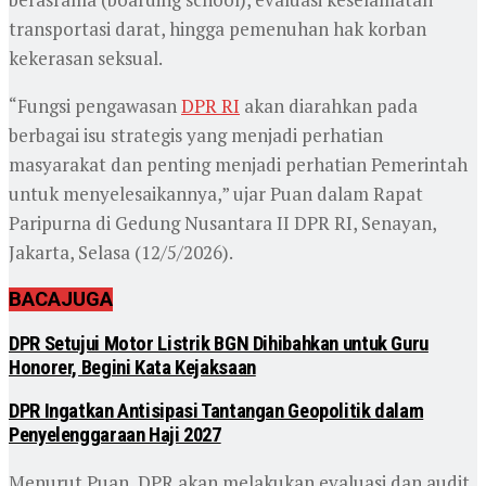
transportasi darat, hingga pemenuhan hak korban
kekerasan seksual.
“Fungsi pengawasan
DPR RI
akan diarahkan pada
berbagai isu strategis yang menjadi perhatian
masyarakat dan penting menjadi perhatian Pemerintah
untuk menyelesaikannya,” ujar Puan dalam Rapat
Paripurna di Gedung Nusantara II DPR RI, Senayan,
Jakarta, Selasa (12/5/2026).
BACA
JUGA
DPR Setujui Motor Listrik BGN Dihibahkan untuk Guru
Honorer, Begini Kata Kejaksaan
DPR Ingatkan Antisipasi Tantangan Geopolitik dalam
Penyelenggaraan Haji 2027
Menurut Puan, DPR akan melakukan evaluasi dan audit