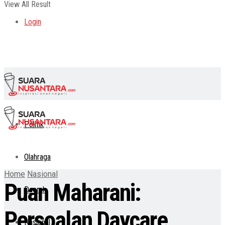
View All Result
Login
Politik
Olahraga
Home
Nasional
Puan Maharani:
Daerah
Persoalan Daycare
Nasional