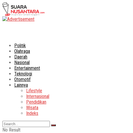
Politik
Olahraga
Daerah
Nasional
Entertainment
Teknologi
Otomotif
Lainnya
Lifestyle
Internasional
Pendidikan
Wisata
Indeks
No Result