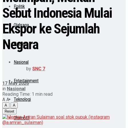
Politik
Sebut Indonesia Mulai
Ekspor ke Sejumlah
Olahraga
Negara
Daerah
Nasional
by
SNC 7
Entertainment
17 May 2026
in
Nasional
Reading Time: 1 min read
Teknologi
A
A
A
A
Reset
Otomotif