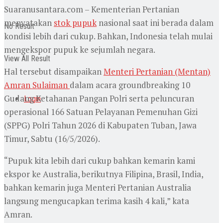
Suaranusantara.com – Kementerian Pertanian
menyatakan
stok pupuk
nasional saat ini berada dalam
No Result
kondisi lebih dari cukup. Bahkan, Indonesia telah mulai
mengekspor pupuk ke sejumlah negara.
View All Result
Hal tersebut disampaikan
Menteri Pertanian (Mentan)
Amran Sulaiman
dalam acara groundbreaking 10
Gudang Ketahanan Pangan Polri serta peluncuran
Login
operasional 166 Satuan Pelayanan Pemenuhan Gizi
(SPPG) Polri Tahun 2026 di Kabupaten Tuban, Jawa
Timur, Sabtu (16/5/2026).
“Pupuk kita lebih dari cukup bahkan kemarin kami
ekspor ke Australia, berikutnya Filipina, Brasil, India,
bahkan kemarin juga Menteri Pertanian Australia
langsung mengucapkan terima kasih 4 kali,” kata
Amran.