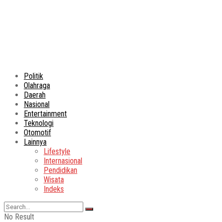
Politik
Olahraga
Daerah
Nasional
Entertainment
Teknologi
Otomotif
Lainnya
Lifestyle
Internasional
Pendidikan
Wisata
Indeks
No Result