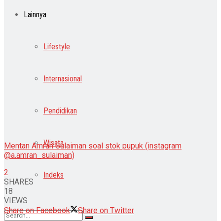
Lainnya
Lifestyle
Internasional
Pendidikan
Wisata
Mentan Amran Sulaiman soal stok pupuk (instagram
@a.amran_sulaiman)
2
Indeks
SHARES
18
VIEWS
Share on Facebook
Share on Twitter