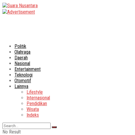
Politik
Olahraga
Daerah
Nasional
Entertainment
Teknologi
Otomotif
Lainnya
Lifestyle
Internasional
Pendidikan
Wisata
Indeks
No Result