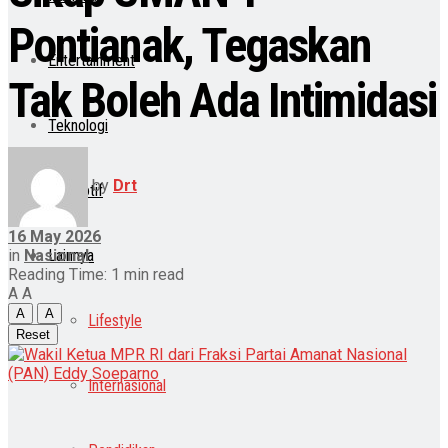
Pontianak, Tegaskan
Entertainment
Tak Boleh Ada Intimidasi
Teknologi
by
Drt
Otomotif
16 May 2026
in
Nasional
Lainnya
Reading Time: 1 min read
A
A
A
A
Lifestyle
Reset
Internasional