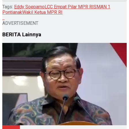
Tags:
Eddy Soeparno
LCC Empat Pilar MPR RI
SMAN 1
Pontianak
Wakil Ketua MPR RI
ADVERTISEMENT
BERITA
Lainnya
Nasional