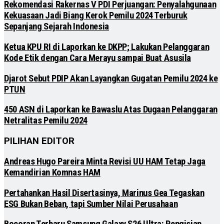
Rekomendasi Rakernas V PDI Perjuangan: Penyalahgunaan
Kekuasaan Jadi Biang Kerok Pemilu 2024 Terburuk
Sepanjang Sejarah Indonesia
Ketua KPU RI di Laporkan ke DKPP; Lakukan Pelanggaran
Kode Etik dengan Cara Merayu sampai Buat Asusila
Djarot Sebut PDIP Akan Layangkan Gugatan Pemilu 2024 ke
PTUN
450 ASN di Laporkan ke Bawaslu Atas Dugaan Pelanggaran
Netralitas Pemilu 2024
PILIHAN EDITOR
Andreas Hugo Pareira Minta Revisi UU HAM Tetap Jaga
Kemandirian Komnas HAM
Pertahankan Hasil Disertasinya, Marinus Gea Tegaskan
ESG Bukan Beban, tapi Sumber Nilai Perusahaan