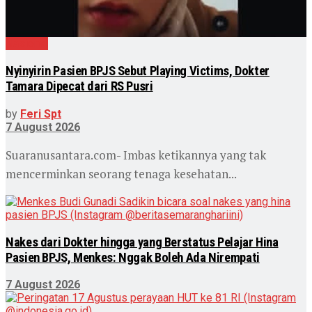
Nasional
Nyinyirin Pasien BPJS Sebut Playing Victims, Dokter
Tamara Dipecat dari RS Pusri
by
Feri Spt
7 August 2026
Suaranusantara.com- Imbas ketikannya yang tak
mencerminkan seorang tenaga kesehatan...
Nakes dari Dokter hingga yang Berstatus Pelajar Hina
Pasien BPJS, Menkes: Nggak Boleh Ada Nirempati
7 August 2026