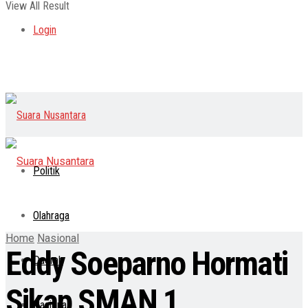
View All Result
Login
Politik
Olahraga
Home
Nasional
Eddy Soeparno Hormati
Daerah
Sikap SMAN 1
Nasional