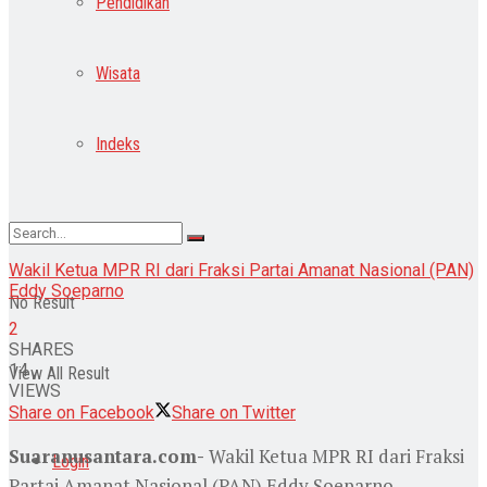
Pendidikan
Wisata
Indeks
Wakil Ketua MPR RI dari Fraksi Partai Amanat Nasional (PAN)
Eddy Soeparno
No Result
2
SHARES
14
View All Result
VIEWS
Share on Facebook
Share on Twitter
Suaranusantara.com-
Wakil Ketua MPR RI dari Fraksi
Login
Partai Amanat Nasional (PAN) Eddy Soeparno