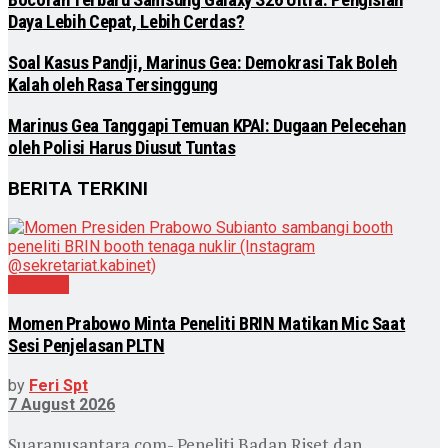
Bocoran Terbaru Samsung Galaxy S26 Ultra: Pengisian
Daya Lebih Cepat, Lebih Cerdas?
Soal Kasus Pandji, Marinus Gea: Demokrasi Tak Boleh
Kalah oleh Rasa Tersinggung
Marinus Gea Tanggapi Temuan KPAI: Dugaan Pelecehan
oleh Polisi Harus Diusut Tuntas
BERITA TERKINI
Nasional
Momen Prabowo Minta Peneliti BRIN Matikan Mic Saat
Sesi Penjelasan PLTN
by
Feri Spt
7 August 2026
Suaranusantara.com- Peneliti Badan Riset dan