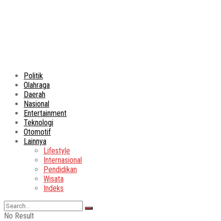
Politik
Olahraga
Daerah
Nasional
Entertainment
Teknologi
Otomotif
Lainnya
Lifestyle
Internasional
Pendidikan
Wisata
Indeks
No Result