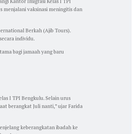
i Kantor Imigrasi Kelas I TPI
menjalani vaksinasi meningitis dan
ernational Berkah (Ajib Tours).
ecara individu.
utama bagi jamaah yang baru
las I TPI Bengkulu. Selain urus
t berangkat Juli nanti,” ujar Farida
menjelang keberangkatan ibadah ke