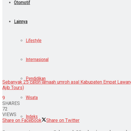
Otomotif
Lainnya
Lifestyle
Internasional
Pendidikan
Sebanyak 25 calon jamaah umroh asal Kabupaten Empat Lawang,
Ajib Tours)
Wisata
9
SHARES
72
VIEWS
Indeks
Share on Facebook
Share on Twitter