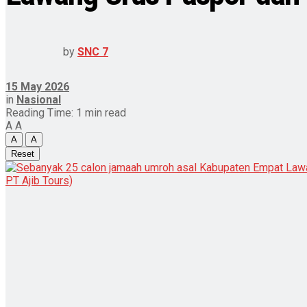
by
SNC 7
15 May 2026
in
Nasional
Reading Time: 1 min read
A
A
A
A
Reset