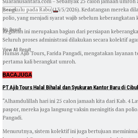
Suaranusantara.com – Sebanyak 25 calon jamaah umroh a
Bengkulu pada Rabu (13/5/2026). Kedatangan mereka dila
polio, yang menjadi syarat wajib sebelum keberangkatan 
No Result
Kegiatan ini merupakan bagian dari persiapan keberangkata
Seluruh proses administrasi dilakukan secara kolektif a
View All Result
Humas Ajib Tours, Farida Pangadi, mengatakan layanan 
pertama kali berangkat umroh.
BACA
JUGA
Login
PT Ajib Tours Halal Bihalal dan Syukuran Kantor Baru di Cib
“Alhamdulillah hari ini 25 calon jamaah kita dari Kab. 4 
paspor, mereka juga langsung vaksin meningitis dan polio.
Pangadi.
Menurutnya, sistem kolektif ini juga bertujuan meminim