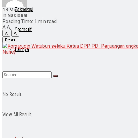
Teknologi
18 May 2026
in
Nasional
Reading Time: 1 min read
A
A
Otomotif
A
A
Reset
Lainnya
No Result
View All Result