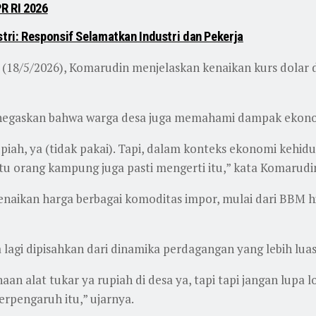
R RI 2026
ri: Responsif Selamatkan Industri dan Pekerja
in (18/5/2026), Komarudin menjelaskan kenaikan kurs dola
negaskan bahwa warga desa juga memahami dampak ekonom
iah, ya (tidak pakai). Tapi, dalam konteks ekonomi kehid
itu orang kampung juga pasti mengerti itu,” kata Komarudi
naikan harga berbagai komoditas impor, mulai dari BBM 
sa lagi dipisahkan dari dinamika perdagangan yang lebih luas
n alat tukar ya rupiah di desa ya, tapi tapi jangan lupa l
erpengaruh itu,” ujarnya.