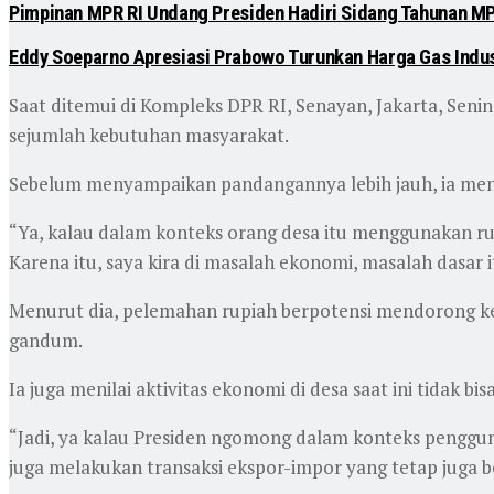
Pimpinan MPR RI Undang Presiden Hadiri Sidang Tahunan MP
Eddy Soeparno Apresiasi Prabowo Turunkan Harga Gas Indust
Saat ditemui di Kompleks DPR RI, Senayan, Jakarta, Sen
sejumlah kebutuhan masyarakat.
Sebelum menyampaikan pandangannya lebih jauh, ia me
“Ya, kalau dalam konteks orang desa itu menggunakan rup
Karena itu, saya kira di masalah ekonomi, masalah dasar 
Menurut dia, pelemahan rupiah berpotensi mendorong ke
gandum.
Ia juga menilai aktivitas ekonomi di desa saat ini tidak bi
“Jadi, ya kalau Presiden ngomong dalam konteks penggunaa
juga melakukan transaksi ekspor-impor yang tetap juga b