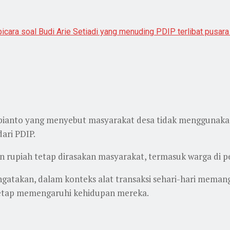
ara soal Budi Arie Setiadi yang menuding PDIP terlibat pusara
bianto yang menyebut masyarakat desa tidak menggunakan
ari PDIP.
 rupiah tetap dirasakan masyarakat, termasuk warga di p
takan, dalam konteks alat transaksi sehari-hari mema
r tetap memengaruhi kehidupan mereka.