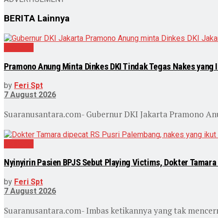
BERITA
Lainnya
Nasional
Pramono Anung Minta Dinkes DKI Tindak Tegas Nakes yang Ik
by
Feri Spt
7 August 2026
Suaranusantara.com- Gubernur DKI Jakarta Pramono Anu
Nasional
Nyinyirin Pasien BPJS Sebut Playing Victims, Dokter Tamara 
by
Feri Spt
7 August 2026
Suaranusantara.com- Imbas ketikannya yang tak mencerm