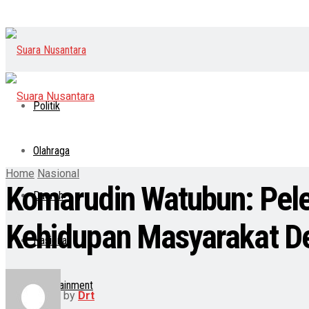
Politik
Olahraga
Home
Nasional
Komarudin Watubun: Pel
Daerah
Kehidupan Masyarakat D
Nasional
Entertainment
by
Drt