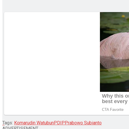
Tags:
Komarudin Watubun
PDIP
Prabowo Subianto
ADVERTISEMENT