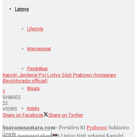
Lainnya
Lifestyle
Internasional
Pendidikan
Kapolri Jenderal Pol Listyo Sigit Prabowo (Instagram
@polritvradio.official)
Wisata
3
SHARES
22
Indeks
VIEWS
Share on Facebook
Share on Twitter
Suaranusantara.com-
Presiden RI
Prabowo
Subianto
masih mempertahankan Listyo Sigit sebagai Kapolri