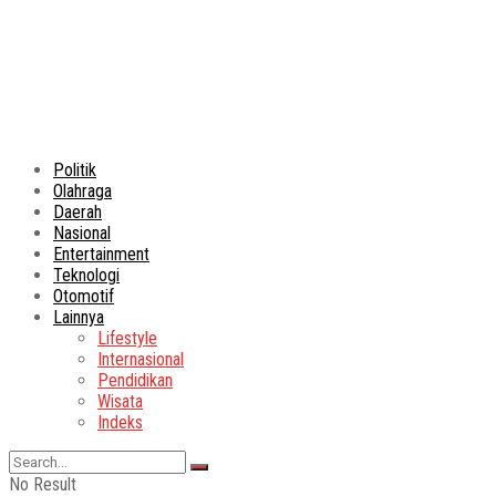
Politik
Olahraga
Daerah
Nasional
Entertainment
Teknologi
Otomotif
Lainnya
Lifestyle
Internasional
Pendidikan
Wisata
Indeks
No Result