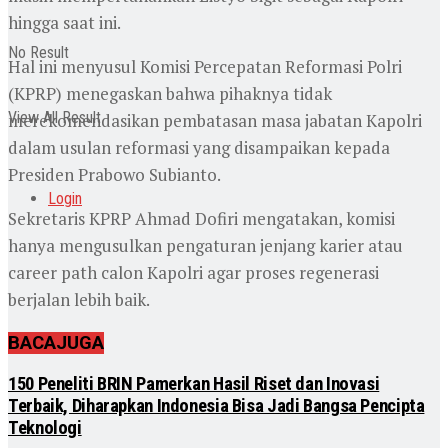
hingga saat ini.
No Result
Hal ini menyusul Komisi Percepatan Reformasi Polri
(KPRP) menegaskan bahwa pihaknya tidak
View All Result
merekomendasikan pembatasan masa jabatan Kapolri
dalam usulan reformasi yang disampaikan kepada
Presiden Prabowo Subianto.
Login
Sekretaris KPRP Ahmad Dofiri mengatakan, komisi
hanya mengusulkan pengaturan jenjang karier atau
career path calon Kapolri agar proses regenerasi
berjalan lebih baik.
BACA
JUGA
150 Peneliti BRIN Pamerkan Hasil Riset dan Inovasi
Terbaik, Diharapkan Indonesia Bisa Jadi Bangsa Pencipta
Teknologi