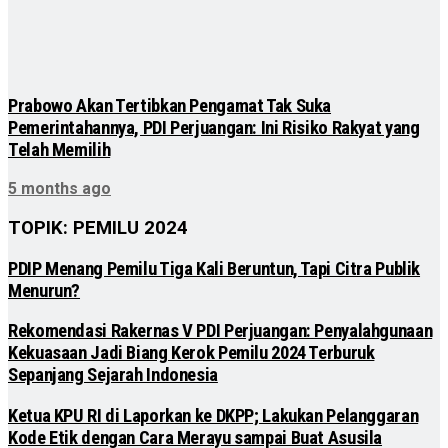
Prabowo Akan Tertibkan Pengamat Tak Suka
Pemerintahannya, PDI Perjuangan: Ini Risiko Rakyat yang
Telah Memilih
5 months ago
TOPIK: PEMILU 2024
PDIP Menang Pemilu Tiga Kali Beruntun, Tapi Citra Publik
Menurun?
Rekomendasi Rakernas V PDI Perjuangan: Penyalahgunaan
Kekuasaan Jadi Biang Kerok Pemilu 2024 Terburuk
Sepanjang Sejarah Indonesia
Ketua KPU RI di Laporkan ke DKPP; Lakukan Pelanggaran
Kode Etik dengan Cara Merayu sampai Buat Asusila