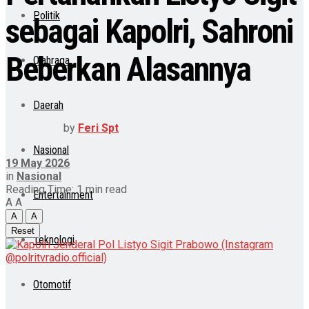
Politik
sebagai Kapolri, Sahroni
Beberkan Alasannya
Olahraga
Daerah
by
Feri Spt
Nasional
19 May 2026
in
Nasional
Reading Time: 1 min read
Entertainment
A
A
A
A
Reset
Teknologi
Otomotif