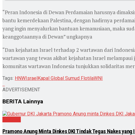
“Peran Indonesia di Dewan Perdamaian harusnya dimaksi
bantu kemerdekaan Palestina, dengan hadirnya perdamaia
yang ingin menyalurkan bantuan kemanusiaan, maka suda
keanggotaannya di Dewan” ungkapnya
“Dan kejahatan Israel terhadap 2 wartawan dari Indones
wartawan yang tewas akibat kejahatan Israel melampaui
komunitas wartawan Indonesia tunjukkan solidaritas mer
Tags:
HNW
Israel
Kapal Global Sumud Flotila
WNI
ADVERTISEMENT
BERITA
Lainnya
Nasional
Pramono Anung Minta Dinkes DKI Tindak Tegas Nakes yang Ik