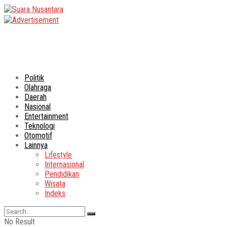
Politik
Olahraga
Daerah
Nasional
Entertainment
Teknologi
Otomotif
Lainnya
Lifestyle
Internasional
Pendidikan
Wisata
Indeks
No Result