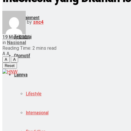
Entertainment
by
snc4
Teknologi
19 May 2026
in
Nasional
Reading Time: 2 mins read
A
A
Otomotif
A
A
Reset
Lainnya
Lifestyle
Internasional