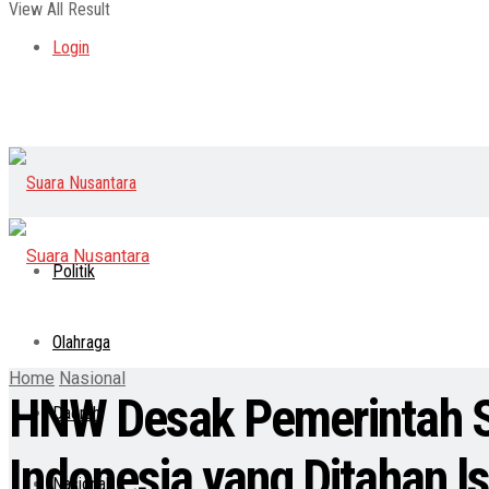
View All Result
Login
Politik
Olahraga
Home
Nasional
HNW Desak Pemerintah S
Daerah
Indonesia yang Ditahan ls
Nasional