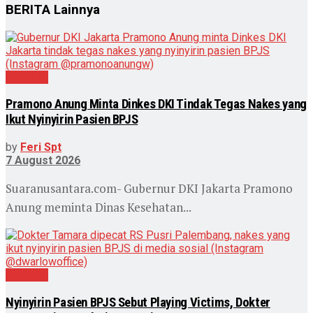
BERITA
Lainnya
Nasional
Pramono Anung Minta Dinkes DKI Tindak Tegas Nakes yang
Ikut Nyinyirin Pasien BPJS
by
Feri Spt
7 August 2026
Suaranusantara.com- Gubernur DKI Jakarta Pramono
Anung meminta Dinas Kesehatan...
Nasional
Nyinyirin Pasien BPJS Sebut Playing Victims, Dokter