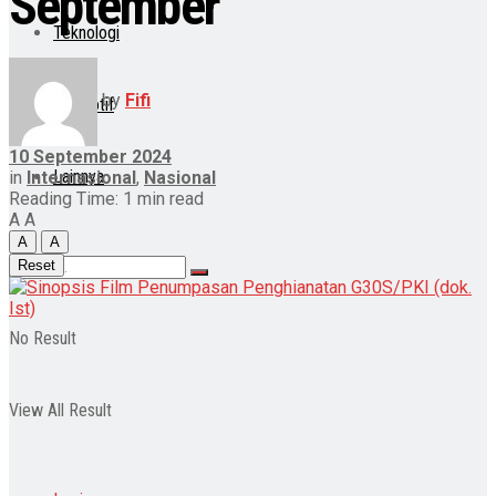
September
Teknologi
by
Fifi
Otomotif
10 September 2024
Lainnya
in
Internasional
,
Nasional
Reading Time: 1 min read
A
A
A
A
Reset
No Result
View All Result