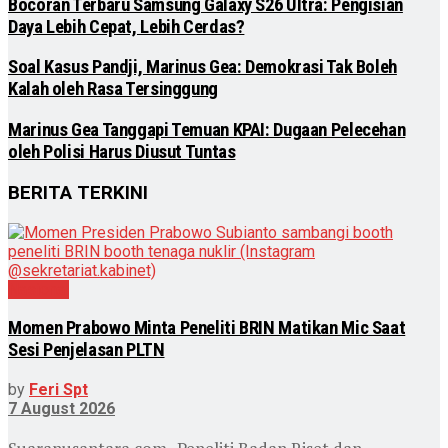
Bocoran Terbaru Samsung Galaxy S26 Ultra: Pengisian
Daya Lebih Cepat, Lebih Cerdas?
Soal Kasus Pandji, Marinus Gea: Demokrasi Tak Boleh
Kalah oleh Rasa Tersinggung
Marinus Gea Tanggapi Temuan KPAI: Dugaan Pelecehan
oleh Polisi Harus Diusut Tuntas
BERITA TERKINI
Nasional
Momen Prabowo Minta Peneliti BRIN Matikan Mic Saat
Sesi Penjelasan PLTN
by
Feri Spt
7 August 2026