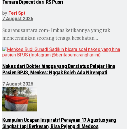
Tamara Dipecat dari RS Pusri
by
Feri Spt
7 August 2026
Suaranusantara.com- Imbas ketikannya yang tak
mencerminkan seorang tenaga kesehatan...
Nakes dari Dokter hingga yang Berstatus Pelajar Hina
Pasien BPJS, Menkes: Nggak Boleh Ada Nirempati
7 August 2026
Kumpulan Ucapan Inspiratif Perayaan 17 Agustus yang
Singkat tapi Berkesan, Bisa Pejeng di Medsos