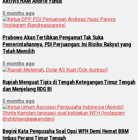
Aktivis HAM Andrie Yunus
5 months ago
Prabowo Akan Tertibkan Pengamat Tak Suka
Pemerintahannya, PDI Perjuangan: Ini Risiko Rakyat yang
Telah Memilih
5 months ago
Rupiah Menguat Tipis di Tengah Ketegangan Timur Tengah
dan Menjelang RDG BI
5 months ago
Begini Kata Pengusaha Soal Opsi WFH Demi Hemat BBM
Imbas Perang Timur Tengah