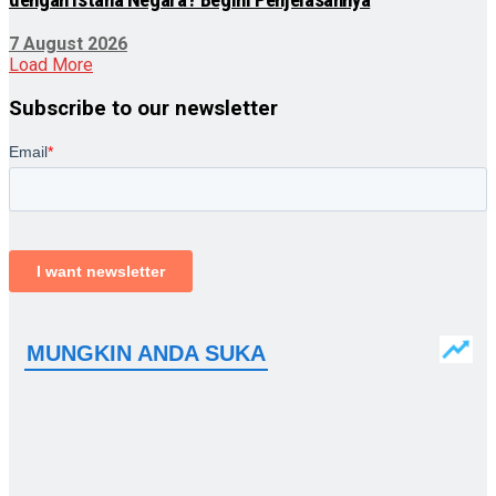
dengan Istana Negara? Begini Penjelasannya
7 August 2026
Load More
Subscribe to our newsletter