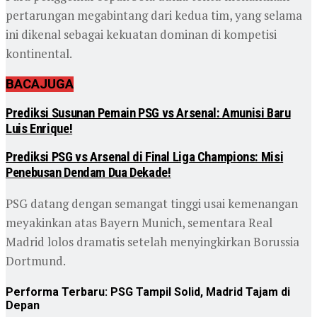
pertarungan megabintang dari kedua tim, yang selama
ini dikenal sebagai kekuatan dominan di kompetisi
kontinental.
BACA
JUGA
Prediksi Susunan Pemain PSG vs Arsenal: Amunisi Baru
Luis Enrique!
Prediksi PSG vs Arsenal di Final Liga Champions: Misi
Penebusan Dendam Dua Dekade!
PSG datang dengan semangat tinggi usai kemenangan
meyakinkan atas Bayern Munich, sementara Real
Madrid lolos dramatis setelah menyingkirkan Borussia
Dortmund.
Performa Terbaru: PSG Tampil Solid, Madrid Tajam di
Depan