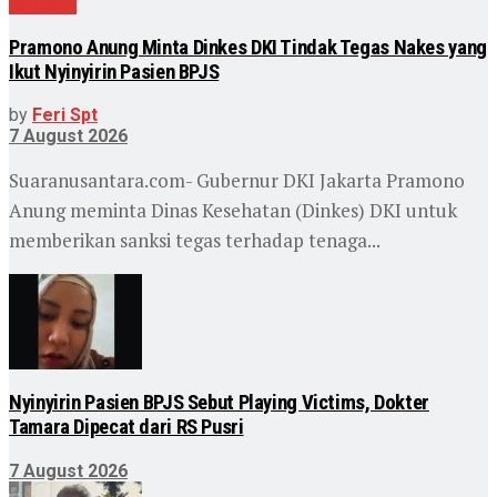
Nasional
Pramono Anung Minta Dinkes DKI Tindak Tegas Nakes yang
Ikut Nyinyirin Pasien BPJS
by
Feri Spt
7 August 2026
Suaranusantara.com- Gubernur DKI Jakarta Pramono
Anung meminta Dinas Kesehatan (Dinkes) DKI untuk
memberikan sanksi tegas terhadap tenaga...
Nyinyirin Pasien BPJS Sebut Playing Victims, Dokter
Tamara Dipecat dari RS Pusri
7 August 2026