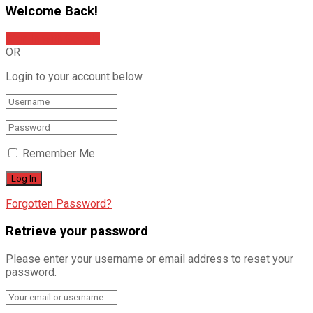
Welcome Back!
Sign In with Google
OR
Login to your account below
Remember Me
Forgotten Password?
Retrieve your password
Please enter your username or email address to reset your
password.