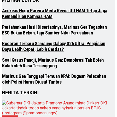
PILIHAN EDITOR
Andreas Hugo Pareira Minta Revisi UU HAM Tetap Jaga
Kemandirian Komnas HAM
Pertahankan Hasil Disertasinya, Marinus Gea Tegaskan
ESG Bukan Beban, tapi Sumber Nilai Perusahaan
Bocoran Terbaru Samsung Galaxy S26 Ultra: Pengisian
Daya Lebih Cepat, Lebih Cerdas?
Soal Kasus Pandji, Marinus Gea: Demokrasi Tak Boleh
Kalah oleh Rasa Tersinggung
Marinus Gea Tanggapi Temuan KPAI: Dugaan Pelecehan
oleh Polisi Harus Diusut Tuntas
BERITA TERKINI