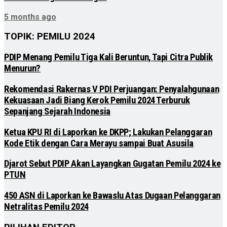
5 months ago
TOPIK: PEMILU 2024
PDIP Menang Pemilu Tiga Kali Beruntun, Tapi Citra Publik
Menurun?
Rekomendasi Rakernas V PDI Perjuangan: Penyalahgunaan
Kekuasaan Jadi Biang Kerok Pemilu 2024 Terburuk
Sepanjang Sejarah Indonesia
Ketua KPU RI di Laporkan ke DKPP; Lakukan Pelanggaran
Kode Etik dengan Cara Merayu sampai Buat Asusila
Djarot Sebut PDIP Akan Layangkan Gugatan Pemilu 2024 ke
PTUN
450 ASN di Laporkan ke Bawaslu Atas Dugaan Pelanggaran
Netralitas Pemilu 2024