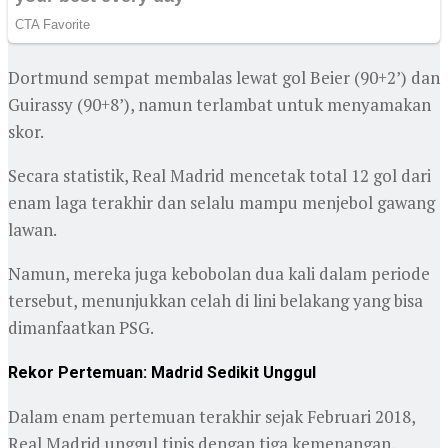
Dortmund sempat membalas lewat gol Beier (90+2’) dan
Guirassy (90+8’), namun terlambat untuk menyamakan
skor.
Secara statistik, Real Madrid mencetak total 12 gol dari
enam laga terakhir dan selalu mampu menjebol gawang
lawan.
Namun, mereka juga kebobolan dua kali dalam periode
tersebut, menunjukkan celah di lini belakang yang bisa
dimanfaatkan PSG.
Rekor Pertemuan: Madrid Sedikit Unggul
Dalam enam pertemuan terakhir sejak Februari 2018,
Real Madrid unggul tipis dengan tiga kemenangan,