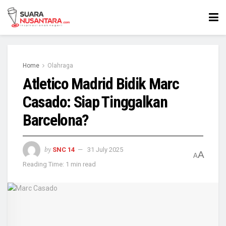
Home
Olahraga
Atletico Madrid Bidik Marc
Casado: Siap Tinggalkan
Barcelona?
by
SNC 14
31 July 2025
A
A
Reading Time: 1 min read