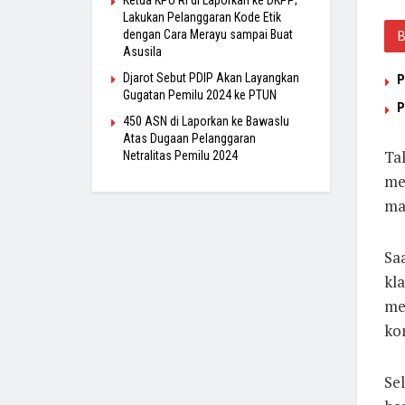
Ketua KPU RI di Laporkan ke DKPP;
Lakukan Pelanggaran Kode Etik
dengan Cara Merayu sampai Buat
Asusila
Djarot Sebut PDIP Akan Layangkan
P
Gugatan Pemilu 2024 ke PTUN
P
450 ASN di Laporkan ke Bawaslu
Atas Dugaan Pelanggaran
Ta
Netralitas Pemilu 2024
me
ma
Sa
kla
me
ko
Sel