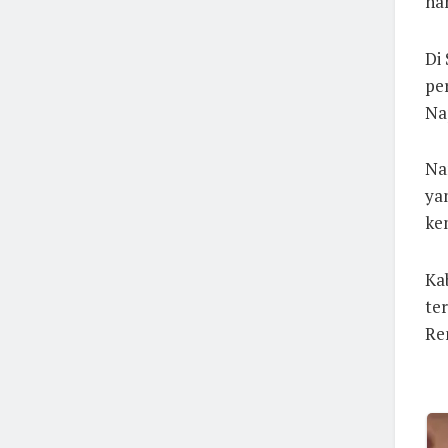
ha
Di
pe
Nap
Na
ya
ke
Ka
te
Ren