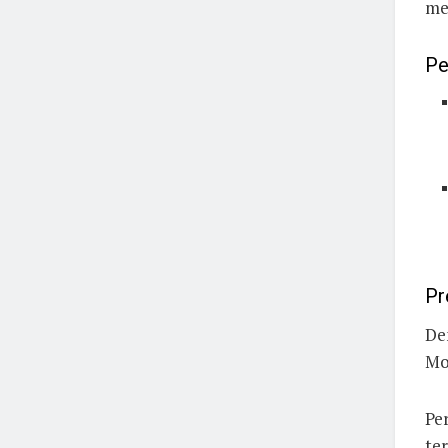
me
Pe
Pr
De
Mo
Pe
te