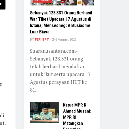
NASIONAL
r
Sebanyak 128.331 Orang Berhasil
War Tiket Upacara 17 Agustus di
Istana, Mensesneg: Antusiasme
Luar Biasa
BY
FERI SPT
6 August 2026
Suaranusantara.com-
Sebanyak 128.331 orang
telah berhasil mendaftar
untuk ikut serta upacara 17
Agustus perayaan HUT ke
g
81...
Ketua MPR RI
Ahmad Muzani:
di
MPR RI
ut.
Matangkan