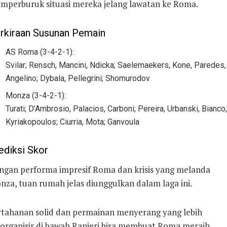
mperburuk situasi mereka jelang lawatan ke Roma.
rkiraan Susunan Pemain
AS Roma (3-4-2-1):
Svilar; Rensch, Mancini, Ndicka; Saelemaekers, Kone, Paredes,
Angelino; Dybala, Pellegrini; Shomurodov
Monza (3-4-2-1):
Turati; D’Ambrosio, Palacios, Carboni; Pereira, Urbanski, Bianco,
Kyriakopoulos; Ciurria, Mota; Ganvoula
ediksi Skor
ngan performa impresif Roma dan krisis yang melanda
nza, tuan rumah jelas diunggulkan dalam laga ini.
rtahanan solid dan permainan menyerang yang lebih
rorganisir di bawah Ranieri bisa membuat Roma meraih