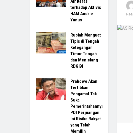
Air Keras
terhadap Aktivis
HAM Andrie
Rea
Yunus
Rupiah Menguat
Tipis di Tengah
Ketegangan
Timur Tengah
dan Menjelang
RDG BI
Prabowo Akan
Tertibkan
Pengamat Tak
Suka
Pemerintahannya,
PDI Perjuangan:
Ini Risiko Rakyat
yang Telah
Memilih