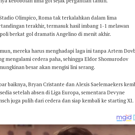
nya kebobolan lima gol sejak pergantian tahun.
 Stadio Olimpico, Roma tak terkalahkan dalam lima
rtandingan terakhir, termasuk hasil imbang 1-1 melawan
oli berkat gol dramatis Angelino di menit akhir.
mun, mereka harus menghadapi laga ini tanpa Artem Dov
ng mengalami cedera paha, sehingga Eldor Shomurodov
mungkinan besar akan mengisi lini serang.
bar baiknya, Bryan Cristante dan Alexis Saelemaekers kemb
rsedia setelah absen di Liga Europa, sementara Devyne
sch juga pulih dari cedera dan siap kembali ke starting XI.