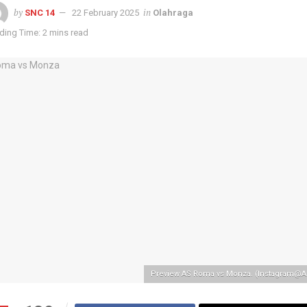
by
in
SNC 14
22 February 2025
Olahraga
ding Time: 2 mins read
Preview AS Roma vs Monza. (Instagram@