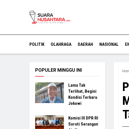
POLITIK
OLAHRAGA
DAERAH
NASIONAL
E
POPULER MINGGU INI
Ho
P
Lama Tak
Terlihat, Begini
M
Kondisi Terbaru
Jokowi
T
Komisi III DPR RI
Soroti Serangan