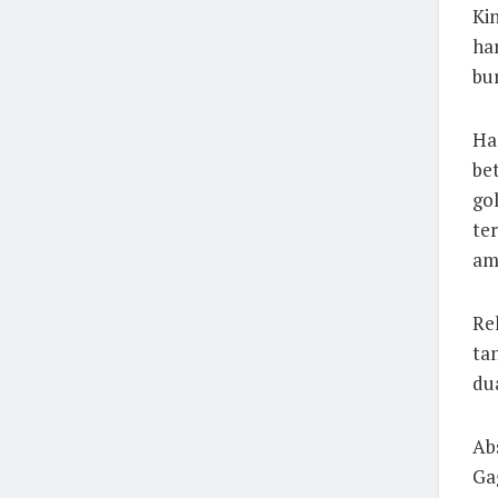
Ki
ha
bur
Ha
be
go
ter
am
Re
ta
dua
Ab
Ga