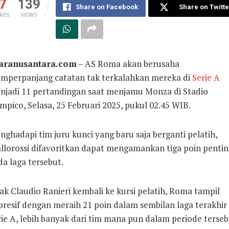
7
139
Share on Facebook
Share on Twitte
RES
VIEWS
aranusantara.com
– AS Roma akan berusaha
mperpanjang catatan tak terkalahkan mereka di
Serie A
njadi 11 pertandingan saat menjamu Monza di Stadio
mpico, Selasa, 25 Februari 2025, pukul 02.45 WIB.
ghadapi tim juru kunci yang baru saja berganti pelatih,
allorossi difavoritkan dapat mengamankan tiga poin pentin
a laga tersebut.
ak Claudio Ranieri kembali ke kursi pelatih, Roma tampil
resif dengan meraih 21 poin dalam sembilan laga terakhir 
ie A, lebih banyak dari tim mana pun dalam periode terseb