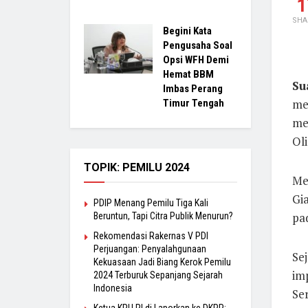
1
SHA
Begini Kata
Pengusaha Soal
Opsi WFH Demi
Hemat BBM
Su
Imbas Perang
me
Timur Tengah
me
Oli
TOPIK: PEMILU 2024
Men
Gi
PDIP Menang Pemilu Tiga Kali
pad
Beruntun, Tapi Citra Publik Menurun?
Rekomendasi Rakernas V PDI
Perjuangan: Penyalahgunaan
Sej
Kekuasaan Jadi Biang Kerok Pemilu
imp
2024 Terburuk Sepanjang Sejarah
Indonesia
Ser