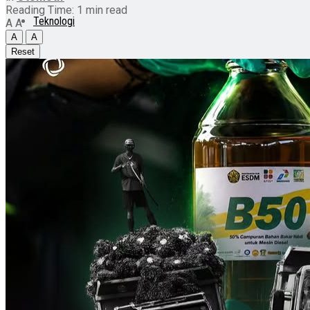
Reading Time: 1 min read
Teknologi
A
A
A
A
Reset
Otomotif
Lainnya
No Result
View All Result