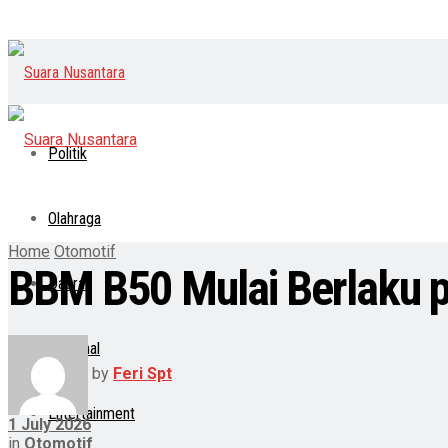
Politik
Olahraga
Home
Otomotif
BBM B50 Mulai Berlaku p
Daerah
Nasional
by
Feri Spt
Entertainment
1 July 2026
in
Otomotif