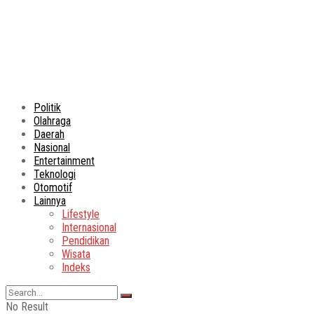
Politik
Olahraga
Daerah
Nasional
Entertainment
Teknologi
Otomotif
Lainnya
Lifestyle
Internasional
Pendidikan
Wisata
Indeks
No Result