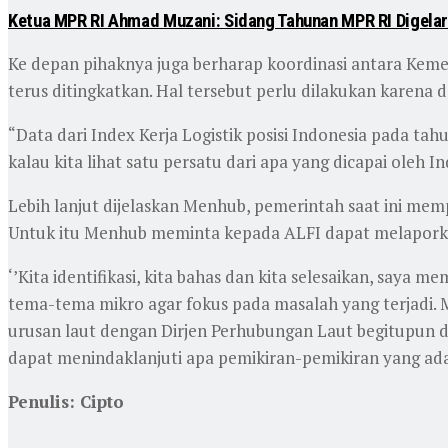
Ketua MPR RI Ahmad Muzani: Sidang Tahunan MPR RI Digelar
Ke depan pihaknya juga berharap koordinasi antara Keme
terus ditingkatkan. Hal tersebut perlu dilakukan karena
“Data dari Index Kerja Logistik posisi Indonesia pada tah
kalau kita lihat satu persatu dari apa yang dicapai oleh 
Lebih lanjut dijelaskan Menhub, pemerintah saat ini mem
Untuk itu Menhub meminta kepada ALFI dapat melapork
‘’Kita identifikasi, kita bahas dan kita selesaikan, say
tema-tema mikro agar fokus pada masalah yang terjadi. 
urusan laut dengan Dirjen Perhubungan Laut begitupun
dapat menindaklanjuti apa pemikiran-pemikiran yang ada 
Penulis: Cipto