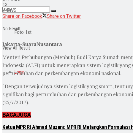
13
VIEWS
Share on Facebook
Share on Twitter
No Result
Foto: Ist
Jakarta-SuaraNusantara
View All Result
Menteri Perhubungan (Menhub) Budi Karya Sumadi memint
Indonesia (ALFI) untuk menerapkan sistem logistik yang 
Login
pertumbuhan dan perkembangan ekonomi nasional.
“Dengan terwujudnya sistem logistik yang smart, tentunya
signifikan bagi pertumbuhan dan perkembangan ekonomi n
(25/7/2017).
BACA
JUGA
Ketua MPR RI Ahmad Muzani: MPR RI Matangkan Formulasi