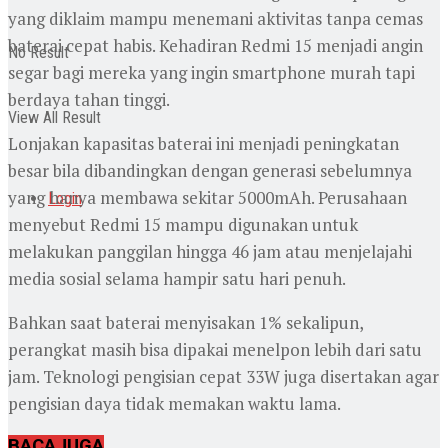
yang diklaim mampu menemani aktivitas tanpa cemas
baterai cepat habis. Kehadiran Redmi 15 menjadi angin
No Result
segar bagi mereka yang ingin smartphone murah tapi
berdaya tahan tinggi.
View All Result
Lonjakan kapasitas baterai ini menjadi peningkatan
besar bila dibandingkan dengan generasi sebelumnya
yang hanya membawa sekitar 5000mAh. Perusahaan
Login
menyebut Redmi 15 mampu digunakan untuk
melakukan panggilan hingga 46 jam atau menjelajahi
media sosial selama hampir satu hari penuh.
Bahkan saat baterai menyisakan 1% sekalipun,
perangkat masih bisa dipakai menelpon lebih dari satu
jam. Teknologi pengisian cepat 33W juga disertakan agar
pengisian daya tidak memakan waktu lama.
BACA
JUGA