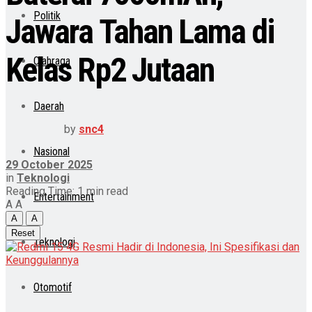
Politik
Jawara Tahan Lama di
Kelas Rp2 Jutaan
Olahraga
Daerah
by
snc4
Nasional
29 October 2025
in
Teknologi
Reading Time: 1 min read
Entertainment
A
A
A
A
Reset
Teknologi
Otomotif