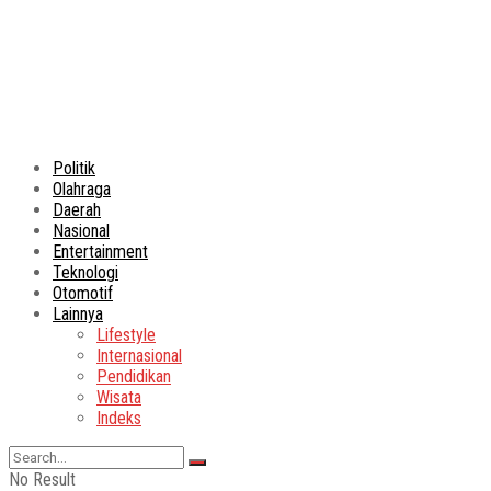
Politik
Olahraga
Daerah
Nasional
Entertainment
Teknologi
Otomotif
Lainnya
Lifestyle
Internasional
Pendidikan
Wisata
Indeks
No Result