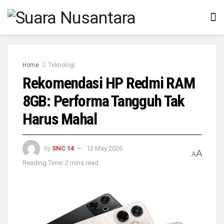
Home
Teknologi
Rekomendasi HP Redmi RAM
8GB: Performa Tangguh Tak
Harus Mahal
by
SNC 14
12 May 2026
A
A
Reading Time: 2 mins read