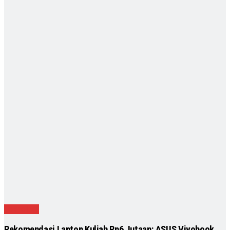
Teknologi
Rekomendasi Laptop Kuliah Rp6 Jutaan: ASUS Vivobook