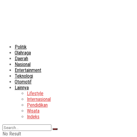
Politik
Olahraga
Daerah
Nasional
Entertainment
Teknologi
Otomotif
Lainnya
Lifestyle
Internasional
Pendidikan
Wisata
Indeks
No Result