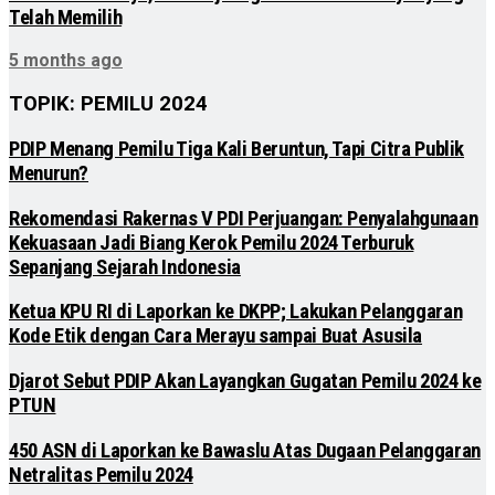
Telah Memilih
5 months ago
TOPIK: PEMILU 2024
PDIP Menang Pemilu Tiga Kali Beruntun, Tapi Citra Publik
Menurun?
Rekomendasi Rakernas V PDI Perjuangan: Penyalahgunaan
Kekuasaan Jadi Biang Kerok Pemilu 2024 Terburuk
Sepanjang Sejarah Indonesia
Ketua KPU RI di Laporkan ke DKPP; Lakukan Pelanggaran
Kode Etik dengan Cara Merayu sampai Buat Asusila
Djarot Sebut PDIP Akan Layangkan Gugatan Pemilu 2024 ke
PTUN
450 ASN di Laporkan ke Bawaslu Atas Dugaan Pelanggaran
Netralitas Pemilu 2024