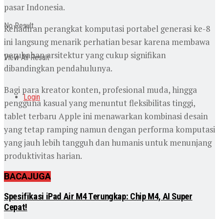
pasar Indonesia.
No Result
Kehadiran perangkat komputasi portabel generasi ke-8
ini langsung menarik perhatian besar karena membawa
perubahan arsitektur yang cukup signifikan
View All Result
dibandingkan pendahulunya.
Bagi para kreator konten, profesional muda, hingga
Login
pengguna kasual yang menuntut fleksibilitas tinggi,
tablet terbaru Apple ini menawarkan kombinasi desain
yang tetap ramping namun dengan performa komputasi
yang jauh lebih tangguh dan humanis untuk menunjang
produktivitas harian.
BACA
JUGA
Spesifikasi iPad Air M4 Terungkap: Chip M4, AI Super
Cepat!