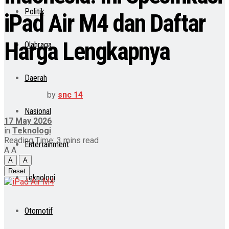
Politik
iPad Air M4 dan Daftar
Harga Lengkapnya
Olahraga
Daerah
by
snc 14
Nasional
17 May 2026
in
Teknologi
Reading Time: 3 mins read
Entertainment
A
A
A
A
Reset
Teknologi
Otomotif