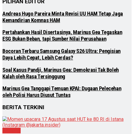
PILIHAN EDITOR
Andreas Hugo Pareira Minta Revisi UU HAM Tetap Jaga
Kemandirian Komnas HAM
Pertahankan Hasil Disertasinya, Marinus Gea Tegaskan
ESG Bukan Beban, tapi Sumber Nilai Perusahaan
Bocoran Terbaru Samsung Galaxy S26 Ultra: Pengisian
Daya Lebih Cepat, Lebih Cerdas?
Soal Kasus Pandji, Marinus Gea: Demokrasi Tak Boleh
Kalah oleh Rasa Tersinggung
Marinus Gea Tanggapi Temuan KPAI: Dugaan Pelecehan
oleh Polisi Harus Diusut Tuntas
BERITA TERKINI
Nasional