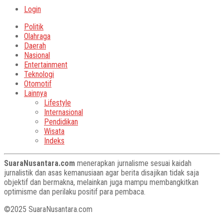
Login
Politik
Olahraga
Daerah
Nasional
Entertainment
Teknologi
Otomotif
Lainnya
Lifestyle
Internasional
Pendidikan
Wisata
Indeks
SuaraNusantara.com
menerapkan jurnalisme sesuai kaidah
jurnalistik dan asas kemanusiaan agar berita disajikan tidak saja
objektif dan bermakna, melainkan juga mampu membangkitkan
optimisme dan perilaku positif para pembaca.
©2025 SuaraNusantara.com