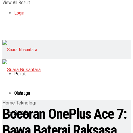
View All Result
Login
Politik
Olahraga
Home
Teknologi
Bocoran OnePlus Ace 7:
Daerah
Bawa Baterai Raksasa
Nasional