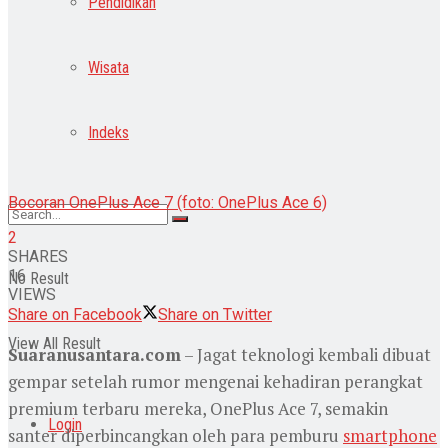
Pendidikan
Wisata
Indeks
Bocoran OnePlus Ace 7 (foto: OnePlus Ace 6)
2
SHARES
16
No Result
VIEWS
Share on Facebook
Share on Twitter
View All Result
Suaranusantara.com
– Jagat teknologi kembali dibuat
gempar setelah rumor mengenai kehadiran perangkat
premium terbaru mereka, OnePlus Ace 7, semakin
Login
santer diperbincangkan oleh para pemburu
smartphone