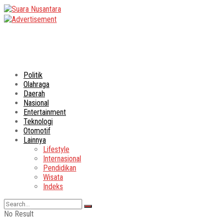
Politik
Olahraga
Daerah
Nasional
Entertainment
Teknologi
Otomotif
Lainnya
Lifestyle
Internasional
Pendidikan
Wisata
Indeks
No Result