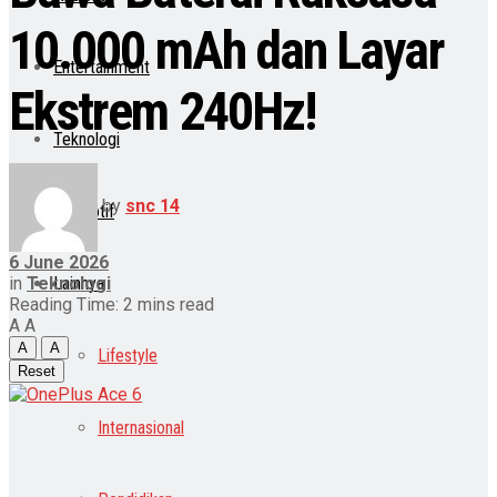
10.000 mAh dan Layar
Entertainment
Ekstrem 240Hz!
Teknologi
by
snc 14
Otomotif
6 June 2026
in
Teknologi
Lainnya
Reading Time: 2 mins read
A
A
A
A
Lifestyle
Reset
Internasional