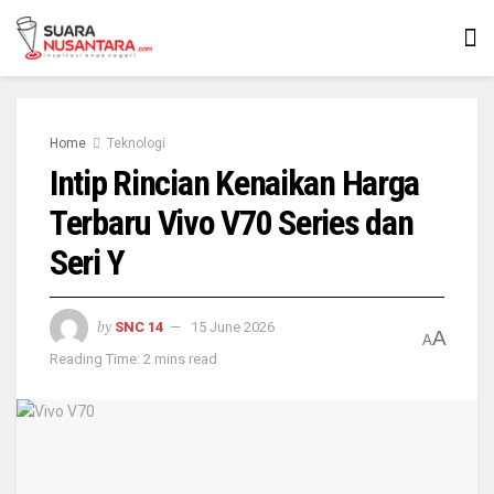
Home
Teknologi
Intip Rincian Kenaikan Harga
Terbaru Vivo V70 Series dan
Seri Y
by
SNC 14
15 June 2026
A
A
Reading Time: 2 mins read