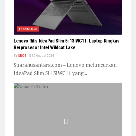
TEKNOLOGI
Lenovo Rilis IdeaPad Slim 5i 13IWC11: Laptop Ringkas
Berprosesor Intel Wildcat Lake
BY
SNC4
10 August 2026
Suaranusantara.com – ‎Lenovo meluncurkan
IdeaPad Slim 5i 13IWC11 yang...