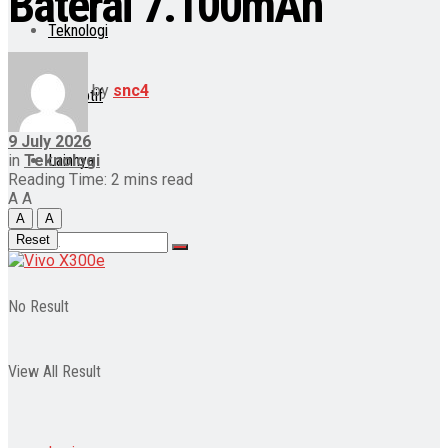
Baterai 7.100mAh
Teknologi
by
snc4
Otomotif
9 July 2026
in
Teknologi
Lainnya
Reading Time: 2 mins read
A
A
A
A
Reset
No Result
View All Result