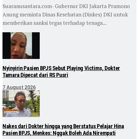
Suaranusantara.com- Gubernur DKI Jakarta Pramono
Anung meminta Dinas Kesehatan (Dinkes) DKI untuk
memberikan sanksi tegas terhadap tenaga...
Nyinyirin Pasien BPJS Sebut Playing Victims, Dokter
Tamara Dipecat dari RS Pusri
7 August 2026
Nakes dari Dokter hingga yang Berstatus Pelajar Hina
Pasien BPJS, Menkes: Nggak Boleh Ada Nirempati