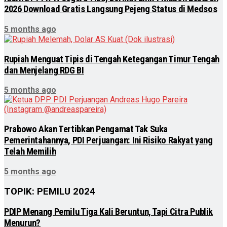
2026 Download Gratis Langsung Pejeng Status di Medsos
5 months ago
Rupiah Menguat Tipis di Tengah Ketegangan Timur Tengah
dan Menjelang RDG BI
5 months ago
Prabowo Akan Tertibkan Pengamat Tak Suka
Pemerintahannya, PDI Perjuangan: Ini Risiko Rakyat yang
Telah Memilih
5 months ago
TOPIK: PEMILU 2024
PDIP Menang Pemilu Tiga Kali Beruntun, Tapi Citra Publik
Menurun?