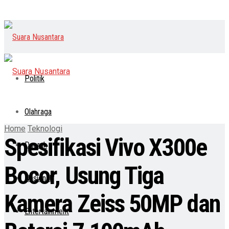
Politik
Olahraga
Home
Teknologi
Spesifikasi Vivo X300e
Daerah
Bocor, Usung Tiga
Nasional
Kamera Zeiss 50MP dan
Entertainment