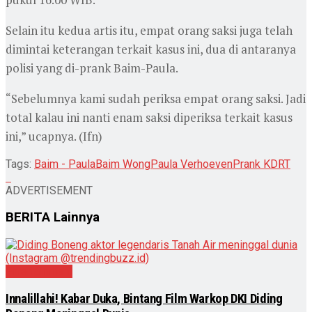
Selain itu kedua artis itu, empat orang saksi juga telah
dimintai keterangan terkait kasus ini, dua di antaranya
polisi yang di-prank Baim-Paula.
“Sebelumnya kami sudah periksa empat orang saksi. Jadi
total kalau ini nanti enam saksi diperiksa terkait kasus
ini,” ucapnya. (Ifn)
Tags:
Baim - Paula
Baim Wong
Paula Verhoeven
Prank KDRT
ADVERTISEMENT
BERITA
Lainnya
Entertainment
Innalillahi! Kabar Duka, Bintang Film Warkop DKI Diding