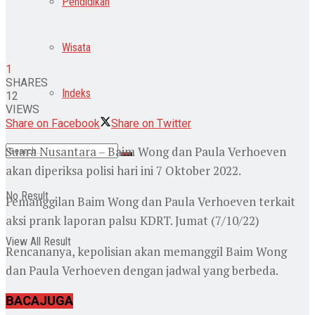
Pendidikan
Wisata
1
SHARES
Indeks
12
VIEWS
Share on Facebook
Share on Twitter
Suara Nusantara – Baim Wong dan Paula Verhoeven
akan diperiksa polisi hari ini 7 Oktober 2022.
No Result
Pemanggilan Baim Wong dan Paula Verhoeven terkait
aksi prank laporan palsu KDRT. Jumat (7/10/22)
View All Result
Rencananya, kepolisian akan memanggil Baim Wong
dan Paula Verhoeven dengan jadwal yang berbeda.
Login
BACA
JUGA