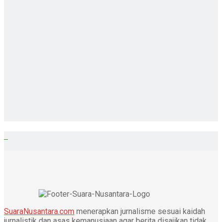
SuaraNusantara.com
menerapkan jurnalisme sesuai kaidah
jurnalistik dan asas kemanusiaan agar berita disajikan tidak