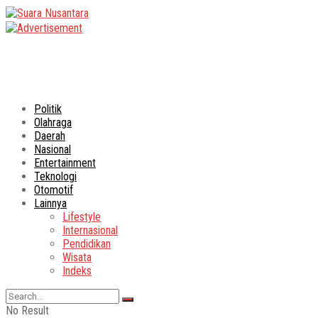
Politik
Olahraga
Daerah
Nasional
Entertainment
Teknologi
Otomotif
Lainnya
Lifestyle
Internasional
Pendidikan
Wisata
Indeks
No Result