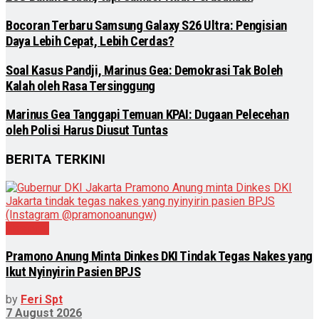
Bocoran Terbaru Samsung Galaxy S26 Ultra: Pengisian
Daya Lebih Cepat, Lebih Cerdas?
Soal Kasus Pandji, Marinus Gea: Demokrasi Tak Boleh
Kalah oleh Rasa Tersinggung
Marinus Gea Tanggapi Temuan KPAI: Dugaan Pelecehan
oleh Polisi Harus Diusut Tuntas
BERITA TERKINI
Nasional
Pramono Anung Minta Dinkes DKI Tindak Tegas Nakes yang
Ikut Nyinyirin Pasien BPJS
by
Feri Spt
7 August 2026