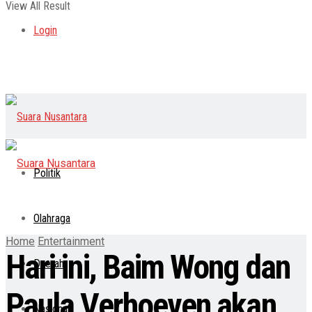
View All Result
Login
Politik
Olahraga
Home
Entertainment
Hari ini, Baim Wong dan
Daerah
Paula Verhoeven akan
Nasional