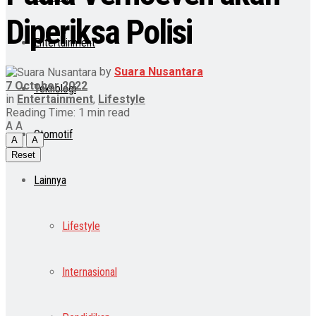
Diperiksa Polisi
Entertainment
by
Suara Nusantara
7 October 2022
Teknologi
in
Entertainment
,
Lifestyle
Reading Time: 1 min read
A
A
Otomotif
A
A
Reset
Lainnya
Lifestyle
Internasional