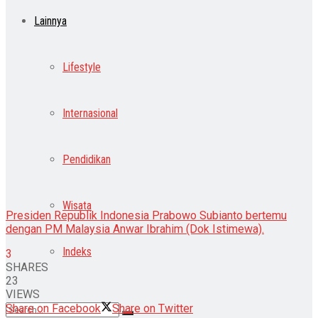
Lainnya
Lifestyle
Internasional
Pendidikan
Wisata
Presiden Republik Indonesia Prabowo Subianto bertemu
dengan PM Malaysia Anwar Ibrahim (Dok Istimewa).
Indeks
3
SHARES
23
VIEWS
Share on Facebook
Share on Twitter