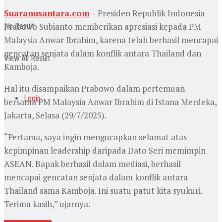
Suaranusantara.com
– Presiden Republik Indonesia
Prabowo Subianto memberikan apresiasi kepada PM
No Result
Malaysia Anwar Ibrahim, karena telah berhasil mencapai
gencatan senjata dalam konflik antara Thailand dan
View All Result
Kamboja.
Hal itu disampaikan Prabowo dalam pertemuan
Login
bersama PM Malaysia Anwar Ibrahim di Istana Merdeka,
Jakarta, Selasa (29/7/2025).
“Pertama, saya ingin mengucapkan selamat atas
kepimpinan leadership daripada Dato Seri memimpin
ASEAN. Bapak berhasil dalam mediasi, berhasil
mencapai gencatan senjata dalam konflik antara
Thailand sama Kamboja. Ini suatu patut kita syukuri.
Terima kasih,” ujarnya.