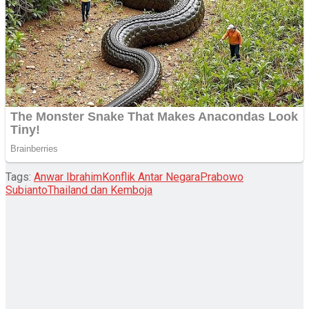
Tags:
Anwar Ibrahim
Konflik Antar Negara
Prabowo
Subianto
Thailand dan Kemboja