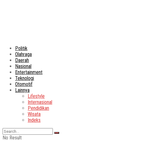
Politik
Olahraga
Daerah
Nasional
Entertainment
Teknologi
Otomotif
Lainnya
Lifestyle
Internasional
Pendidikan
Wisata
Indeks
No Result