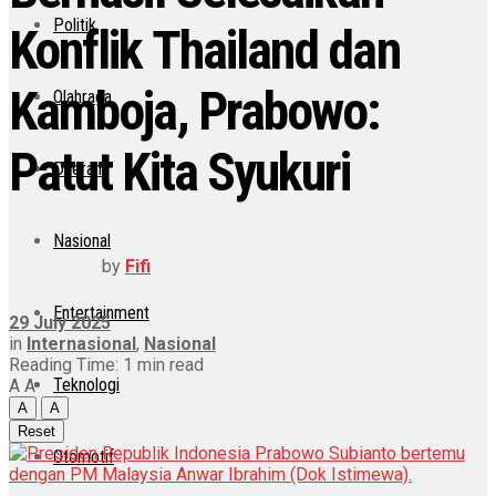
Politik
Konflik Thailand dan
Kamboja, Prabowo:
Olahraga
Patut Kita Syukuri
Daerah
Nasional
by
Fifi
Entertainment
29 July 2025
in
Internasional
,
Nasional
Reading Time: 1 min read
Teknologi
A
A
A
A
Reset
Otomotif