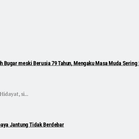
uh Bugar meski Berusia 79 Tahun, Mengaku Masa Muda Sering 
dayat, si...
paya Jantung Tidak Berdebar