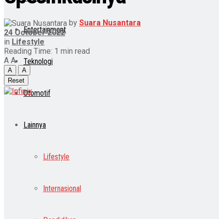
by
Suara Nusantara
Entertainment
24 October 2022
in
Lifestyle
Reading Time: 1 min read
A
A
Teknologi
A
A
Reset
Otomotif
Lainnya
Lifestyle
Internasional