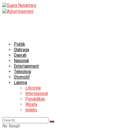
Politik
Olahraga
Daerah
Nasional
Entertainment
Teknologi
Otomotif
Lainnya
Lifestyle
Internasional
Pendidikan
Wisata
Indeks
No Result