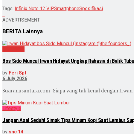
Tags:
Infinix Note 12 VIP
Smartphone
Spesifikasi
ADVERTISEMENT
BERITA
Lainnya
Kesehatan
Bos Sido Muncul Irwan Hidayat Ungkap Rahasia di Balik Tub
by
Feri Spt
6 July 2026
Suaranusantara.com- Siapa yang tak kenal dengan Irwan Hi
Lifestyle
Jangan Asal Seduh! Simak Tips Minum Kopi Saat Lembur Su
by
snc 14