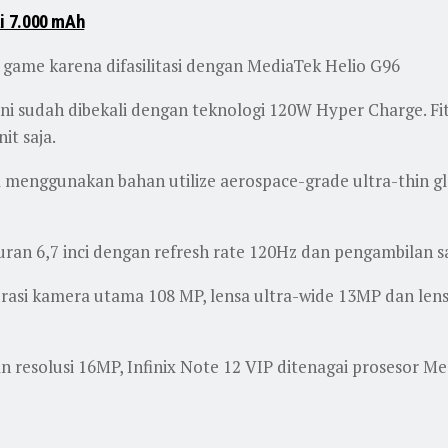
i 7.000 mAh
 game karena difasilitasi dengan MediaTek Helio G96
ini sudah dibekali dengan teknologi 120W Hyper Charge. Fit
t saja.
ma menggunakan bahan utilize aerospace-grade ultra-thin g
an 6,7 inci dengan refresh rate 120Hz dan pengambilan 
gurasi kamera utama 108 MP, lensa ultra-wide 13MP dan le
n resolusi 16MP, Infinix Note 12 VIP ditenagai prosesor M