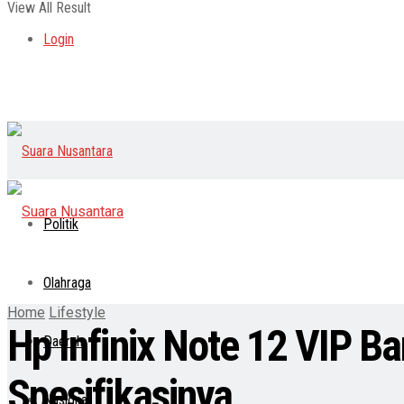
View All Result
Login
Politik
Olahraga
Home
Lifestyle
Hp Infinix Note 12 VIP Ba
Daerah
Spesifikasinya
Nasional