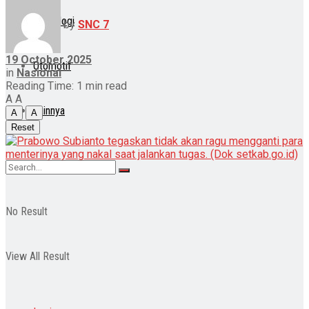
Teknologi
by
SNC 7
19 October 2025
Otomotif
in
Nasional
Reading Time: 1 min read
A
A
Lainnya
A
A
Reset
No Result
View All Result