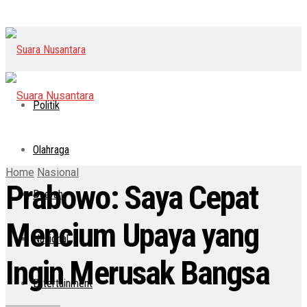
Politik
Olahraga
Home
Nasional
Prabowo: Saya Cepat
Daerah
Mencium Upaya yang
Nasional
Ingin Merusak Bangsa
Entertainment