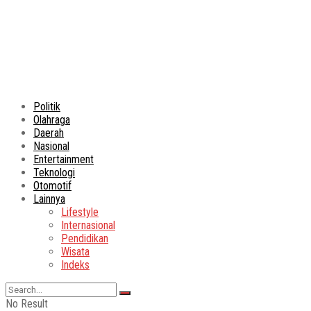
Politik
Olahraga
Daerah
Nasional
Entertainment
Teknologi
Otomotif
Lainnya
Lifestyle
Internasional
Pendidikan
Wisata
Indeks
No Result