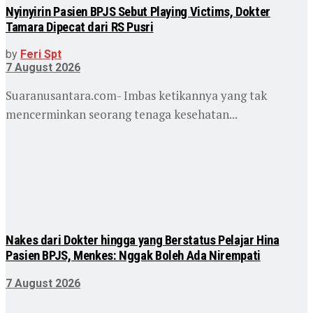
Nyinyirin Pasien BPJS Sebut Playing Victims, Dokter
Tamara Dipecat dari RS Pusri
by
Feri Spt
7 August 2026
Suaranusantara.com- Imbas ketikannya yang tak
mencerminkan seorang tenaga kesehatan...
Nakes dari Dokter hingga yang Berstatus Pelajar Hina
Pasien BPJS, Menkes: Nggak Boleh Ada Nirempati
7 August 2026