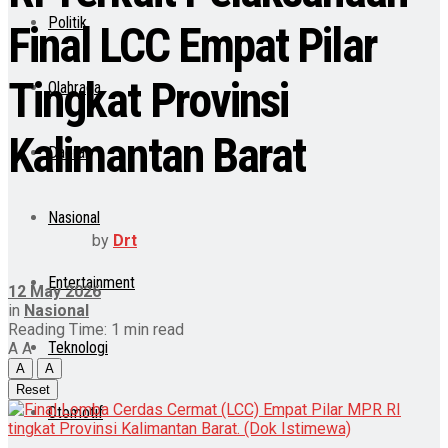
Politik
Final LCC Empat Pilar
Tingkat Provinsi
Olahraga
Kalimantan Barat
Daerah
Nasional
by
Drt
Entertainment
12 May 2026
in
Nasional
Reading Time: 1 min read
Teknologi
A
A
A
A
Reset
Otomotif