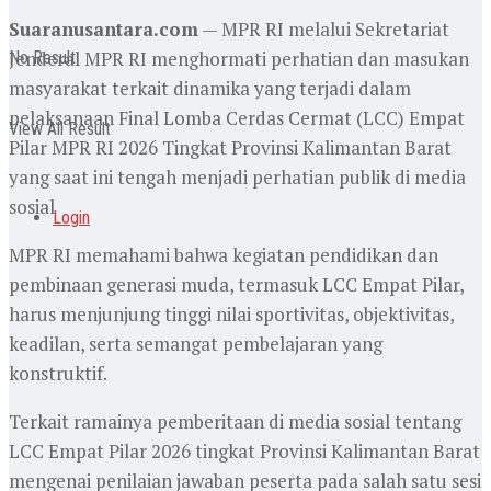
Suaranusantara.com
— MPR RI melalui Sekretariat
Jenderal MPR RI menghormati perhatian dan masukan
No Result
masyarakat terkait dinamika yang terjadi dalam
pelaksanaan Final Lomba Cerdas Cermat (LCC) Empat
View All Result
Pilar MPR RI 2026 Tingkat Provinsi Kalimantan Barat
yang saat ini tengah menjadi perhatian publik di media
sosial
Login
MPR RI memahami bahwa kegiatan pendidikan dan
pembinaan generasi muda, termasuk LCC Empat Pilar,
harus menjunjung tinggi nilai sportivitas, objektivitas,
keadilan, serta semangat pembelajaran yang
konstruktif.
Terkait ramainya pemberitaan di media sosial tentang
LCC Empat Pilar 2026 tingkat Provinsi Kalimantan Barat
mengenai penilaian jawaban peserta pada salah satu sesi