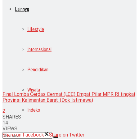
Lainnya
Lifestyle
Internasional
Pendidikan
Wisata
Final Lomba Cerdas Cermat (LCC) Empat Pilar MPR RI tingkat
Provinsi Kalimantan Barat. (Dok Istimewa)
Indeks
2
SHARES
14
VIEWS
Share on Facebook
Share on Twitter