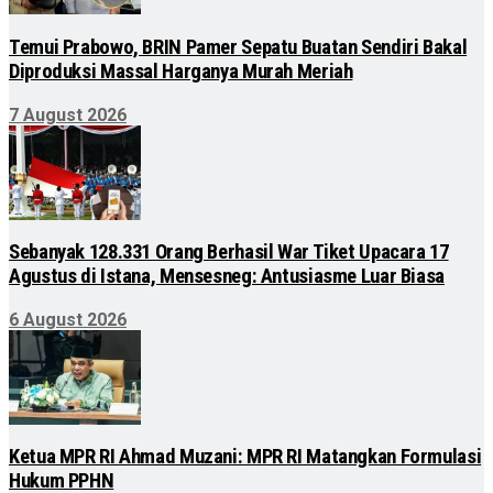
Temui Prabowo, BRIN Pamer Sepatu Buatan Sendiri Bakal
Diproduksi Massal Harganya Murah Meriah
7 August 2026
Sebanyak 128.331 Orang Berhasil War Tiket Upacara 17
Agustus di Istana, Mensesneg: Antusiasme Luar Biasa
6 August 2026
Ketua MPR RI Ahmad Muzani: MPR RI Matangkan Formulasi
Hukum PPHN