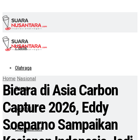
Politik
Olahraga
Home
Nasional
Bicara di Asia Carbon
Daerah
Capture 2026, Eddy
Nasional
Soeparno Sampaikan
Entertainment