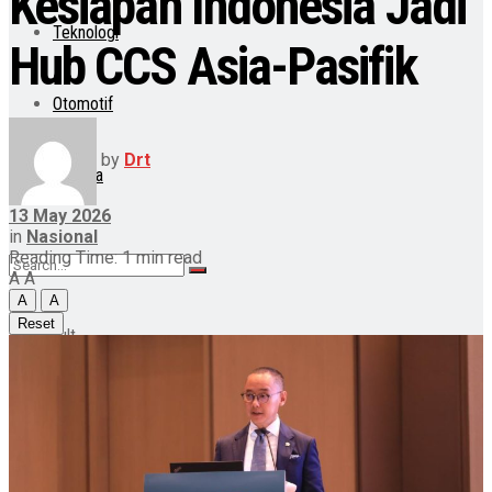
Kesiapan Indonesia Jadi
Teknologi
Hub CCS Asia-Pasifik
Otomotif
by
Drt
Lainnya
13 May 2026
in
Nasional
Reading Time: 1 min read
A
A
A
A
Reset
No Result
View All Result