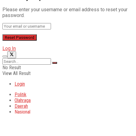
Please enter your username or email address to reset your
password.
Log In
No Result
View All Result
Login
Politik
Olahraga
Daerah
Nasional
Entertainment
Teknologi
Otomotif
Lainnya