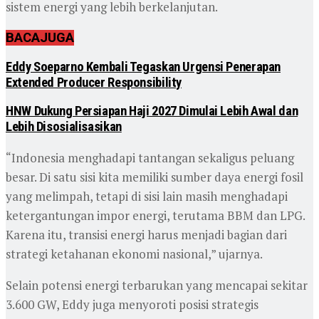
sistem energi yang lebih berkelanjutan.
BACA
JUGA
Eddy Soeparno Kembali Tegaskan Urgensi Penerapan
Extended Producer Responsibility
HNW Dukung Persiapan Haji 2027 Dimulai Lebih Awal dan
Lebih Disosialisasikan
“Indonesia menghadapi tantangan sekaligus peluang
besar. Di satu sisi kita memiliki sumber daya energi fosil
yang melimpah, tetapi di sisi lain masih menghadapi
ketergantungan impor energi, terutama BBM dan LPG.
Karena itu, transisi energi harus menjadi bagian dari
strategi ketahanan ekonomi nasional,” ujarnya.
Selain potensi energi terbarukan yang mencapai sekitar
3.600 GW, Eddy juga menyoroti posisi strategis