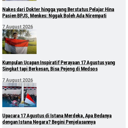
Nakes dari Dokter hingga yang Berstatus Pelajar Hina
Pasien BPJS, Menkes: Nggak Boleh Ada Nirempati
7 August 2026
Kumpulan Ucapan Inspiratif Perayaan 17 Agustus yang
Singkat tapi Berkesan, Bisa Pejeng di Medsos
7 August 2026
Upacara 17 Agustus di Istana Merdeka, Apa Bedanya
dengan Istana Negara? Begini Penjelasannya