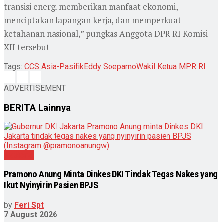
transisi energi memberikan manfaat ekonomi,
menciptakan lapangan kerja, dan memperkuat
ketahanan nasional,” pungkas Anggota DPR RI Komisi
XII tersebut
Tags:
CCS Asia-Pasifik
Eddy Soeparno
Wakil Ketua MPR RI
ADVERTISEMENT
BERITA
Lainnya
Nasional
Pramono Anung Minta Dinkes DKI Tindak Tegas Nakes yang
Ikut Nyinyirin Pasien BPJS
by
Feri Spt
7 August 2026