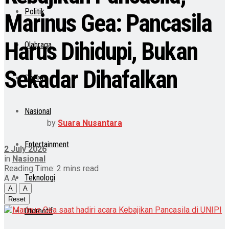
Politik
Marinus Gea: Pancasila
Harus Dihidupi, Bukan
Olahraga
Sekadar Dihafalkan
Daerah
Nasional
by
Suara Nusantara
Entertainment
2 July 2026
in
Nasional
Reading Time: 2 mins read
Teknologi
A
A
A
A
Reset
Otomotif