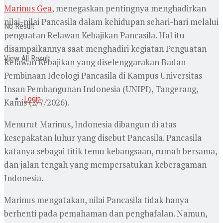
Marinus Gea
, menegaskan pentingnya menghadirkan
nilai-nilai Pancasila dalam kehidupan sehari-hari melalui
No Result
penguatan Relawan Kebajikan Pancasila. Hal itu
disampaikannya saat menghadiri kegiatan Penguatan
View All Result
Relawan Kebajikan yang diselenggarakan Badan
Pembinaan Ideologi Pancasila di Kampus Universitas
Insan Pembangunan Indonesia (UNIPI), Tangerang,
Login
Kamis (2/7/2026).
Menurut Marinus, Indonesia dibangun di atas
kesepakatan luhur yang disebut Pancasila. Pancasila
katanya sebagai titik temu kebangsaan, rumah bersama,
dan jalan tengah yang mempersatukan keberagaman
Indonesia.
Marinus mengatakan, nilai Pancasila tidak hanya
berhenti pada pemahaman dan penghafalan. Namun,