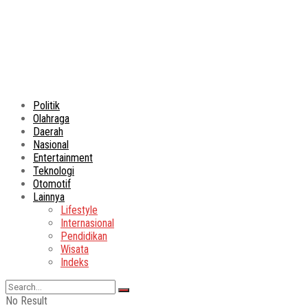
Politik
Olahraga
Daerah
Nasional
Entertainment
Teknologi
Otomotif
Lainnya
Lifestyle
Internasional
Pendidikan
Wisata
Indeks
No Result