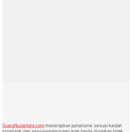
SuaraNusantara.com
menerapkan jurnalisme sesuai kaidah
jurnalistik dan asas kemanusiaan agar berita disajikan tidak