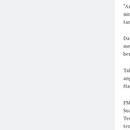
“An
si
ta
Da
me
be
Ta
an
Hai
PM
Su
Te
ter