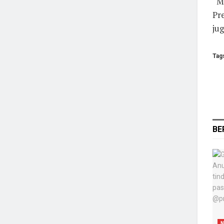
“M
Pr
jug
Tag
BE
N