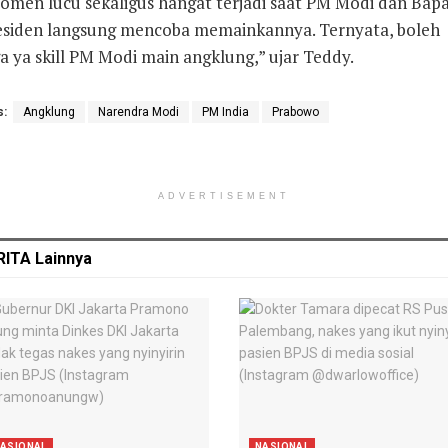
omen lucu sekaligus hangat terjadi saat PM Modi dan Bap
esiden langsung mencoba memainkannya. Ternyata, boleh
a ya skill PM Modi main angklung,” ujar Teddy.
s:
Angklung
Narendra Modi
PM India
Prabowo
ADVERTISEMENT
RITA
Lainnya
ASIONAL
NASIONAL