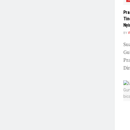
Pra
Tin
Nyi
BY
F
Su
Gu
Pr
Din