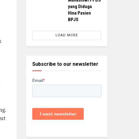
Mahasiswi PPDS
yang Diduga
Hina Pasien
BPJS
LOAD MORE
k
Subscribe to our newsletter
a
ng.
rut