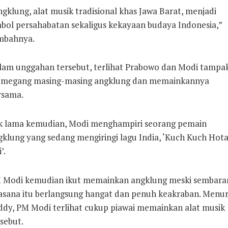
gklung, alat musik tradisional khas Jawa Barat, menjadi
mbol persahabatan sekaligus kekayaan budaya Indonesia,”
mbahnya.
lam unggahan tersebut, terlihat Prabowo dan Modi tampa
megang masing-masing angklung dan memainkannya
rsama.
k lama kemudian, Modi menghampiri seorang pemain
gklung yang sedang mengiringi lagu India, ‘Kuch Kuch Hot
’.
 Modi kemudian ikut memainkan angklung meski sembara
asana itu berlangsung hangat dan penuh keakraban. Menu
ddy, PM Modi terlihat cukup piawai memainkan alat musik
sebut.