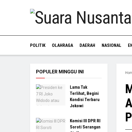
POLITIK
OLAHRAGA
DAERAH
NASIONAL
E
POPULER MINGGU INI
Ho
M
Lama Tak
Terlihat, Begini
A
Kondisi Terbaru
Jokowi
P
Komisi III DPR RI
Soroti Serangan