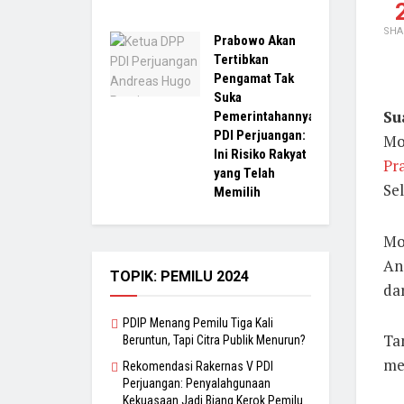
SHA
Prabowo Akan
Tertibkan
Pengamat Tak
Suka
Su
Pemerintahannya,
PDI Perjuangan:
Mo
Ini Risiko Rakyat
Pr
yang Telah
Sel
Memilih
Mo
An
TOPIK: PEMILU 2024
dar
PDIP Menang Pemilu Tiga Kali
Ta
Beruntun, Tapi Citra Publik Menurun?
me
Rekomendasi Rakernas V PDI
Perjuangan: Penyalahgunaan
Kekuasaan Jadi Biang Kerok Pemilu