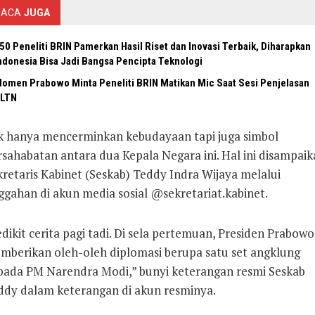
BACA
JUGA
50 Peneliti BRIN Pamerkan Hasil Riset dan Inovasi Terbaik, Diharapkan
ndonesia Bisa Jadi Bangsa Pencipta Teknologi
omen Prabowo Minta Peneliti BRIN Matikan Mic Saat Sesi Penjelasan
LTN
k hanya mencerminkan kebudayaan tapi juga simbol
rsahabatan antara dua Kepala Negara ini. Hal ini disampaik
retaris Kabinet (Seskab) Teddy Indra Wijaya melalui
ggahan di akun media sosial @sekretariat.kabinet.
dikit cerita pagi tadi. Di sela pertemuan, Presiden Prabowo
mberikan oleh-oleh diplomasi berupa satu set angklung
pada PM Narendra Modi,” bunyi keterangan resmi Seskab
ddy dalam keterangan di akun resminya.