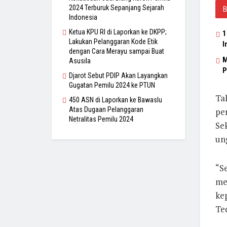
2024 Terburuk Sepanjang Sejarah
Indonesia
Ketua KPU RI di Laporkan ke DKPP;
1
Lakukan Pelanggaran Kode Etik
I
dengan Cara Merayu sampai Buat
M
Asusila
P
Djarot Sebut PDIP Akan Layangkan
Gugatan Pemilu 2024 ke PTUN
Ta
450 ASN di Laporkan ke Bawaslu
Atas Dugaan Pelanggaran
pe
Netralitas Pemilu 2024
Sek
un
“Se
me
ke
Te