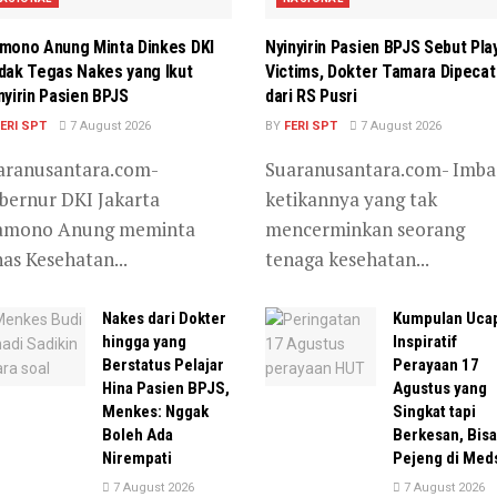
mono Anung Minta Dinkes DKI
Nyinyirin Pasien BPJS Sebut Pla
dak Tegas Nakes yang Ikut
Victims, Dokter Tamara Dipecat
nyirin Pasien BPJS
dari RS Pusri
ERI SPT
7 August 2026
BY
FERI SPT
7 August 2026
aranusantara.com-
Suaranusantara.com- Imba
bernur DKI Jakarta
ketikannya yang tak
amono Anung meminta
mencerminkan seorang
as Kesehatan...
tenaga kesehatan...
Nakes dari Dokter
Kumpulan Uca
hingga yang
Inspiratif
Berstatus Pelajar
Perayaan 17
Hina Pasien BPJS,
Agustus yang
Menkes: Nggak
Singkat tapi
Boleh Ada
Berkesan, Bisa
Nirempati
Pejeng di Med
7 August 2026
7 August 2026