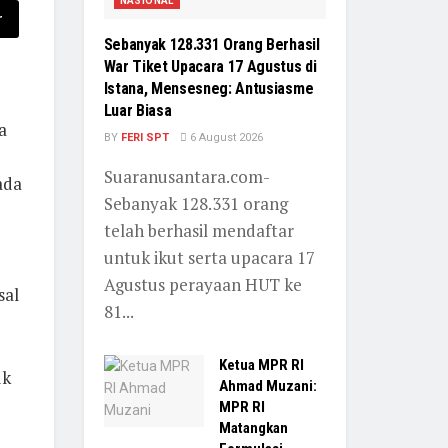
NASIONAL
r
Sebanyak 128.331 Orang Berhasil
War Tiket Upacara 17 Agustus di
Istana, Mensesneg: Antusiasme
Luar Biasa
a
BY
FERI SPT
6 August 2026
Suaranusantara.com-
ada
Sebanyak 128.331 orang
telah berhasil mendaftar
untuk ikut serta upacara 17
Agustus perayaan HUT ke
sal
81...
Ketua MPR RI
uk
Ahmad Muzani:
MPR RI
Matangkan