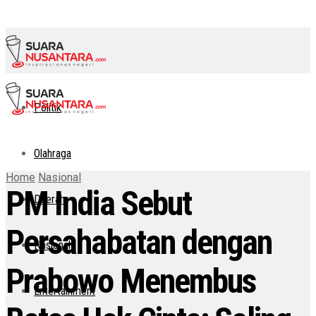
Politik
Olahraga
Home
Nasional
PM India Sebut
Daerah
Persahabatan dengan
Nasional
Prabowo Menembus
Entertainment