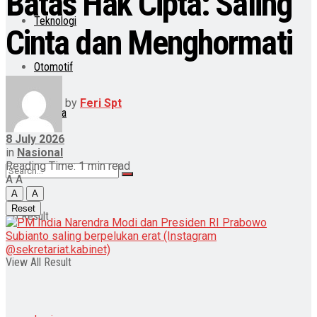
Batas Hak Cipta: Saling
Teknologi
Cinta dan Menghormati
Otomotif
by
Feri Spt
Lainnya
8 July 2026
in
Nasional
Reading Time: 1 min read
A
A
A
A
Reset
No Result
View All Result