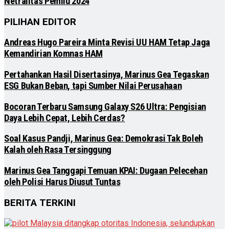
Netralitas Pemilu 2024
PILIHAN EDITOR
Andreas Hugo Pareira Minta Revisi UU HAM Tetap Jaga
Kemandirian Komnas HAM
Pertahankan Hasil Disertasinya, Marinus Gea Tegaskan
ESG Bukan Beban, tapi Sumber Nilai Perusahaan
Bocoran Terbaru Samsung Galaxy S26 Ultra: Pengisian
Daya Lebih Cepat, Lebih Cerdas?
Soal Kasus Pandji, Marinus Gea: Demokrasi Tak Boleh
Kalah oleh Rasa Tersinggung
Marinus Gea Tanggapi Temuan KPAI: Dugaan Pelecehan
oleh Polisi Harus Diusut Tuntas
BERITA TERKINI