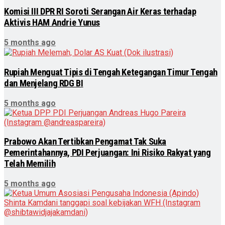
Komisi III DPR RI Soroti Serangan Air Keras terhadap
Aktivis HAM Andrie Yunus
5 months ago
Rupiah Menguat Tipis di Tengah Ketegangan Timur Tengah
dan Menjelang RDG BI
5 months ago
Prabowo Akan Tertibkan Pengamat Tak Suka
Pemerintahannya, PDI Perjuangan: Ini Risiko Rakyat yang
Telah Memilih
5 months ago