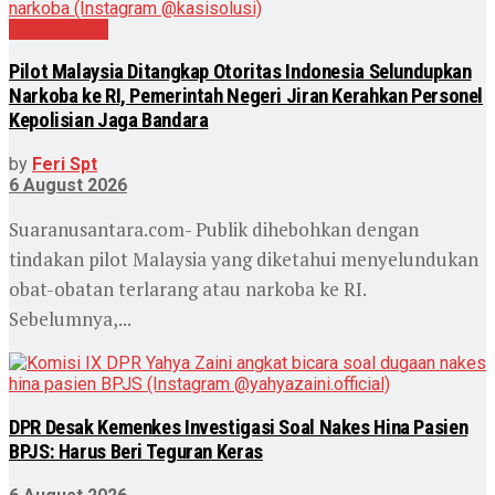
Internasional
Pilot Malaysia Ditangkap Otoritas Indonesia Selundupkan
Narkoba ke RI, Pemerintah Negeri Jiran Kerahkan Personel
Kepolisian Jaga Bandara
by
Feri Spt
6 August 2026
Suaranusantara.com- Publik dihebohkan dengan
tindakan pilot Malaysia yang diketahui menyelundukan
obat-obatan terlarang atau narkoba ke RI.
Sebelumnya,...
DPR Desak Kemenkes Investigasi Soal Nakes Hina Pasien
BPJS: Harus Beri Teguran Keras