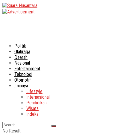
Politik
Olahraga
Daerah
Nasional
Entertainment
Teknologi
Otomotif
Lainnya
Lifestyle
Internasional
Pendidikan
Wisata
Indeks
No Result