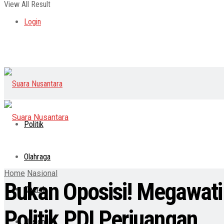
View All Result
Login
Politik
Olahraga
Home
Nasional
Bukan Oposisi! Megawati
Daerah
Politik PDI Perjuangan
Nasional