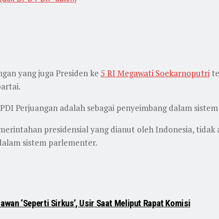
gan yang juga Presiden ke
5 RI Megawati Soekarnoputri
te
artai.
k PDI Perjuangan adalah sebagai penyeimbang dalam sistem
intahan presidensial yang dianut oleh Indonesia, tidak ada
 dalam sistem parlementer.
wan ‘Seperti Sirkus’, Usir Saat Meliput Rapat Komisi