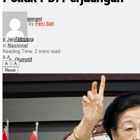
Entertainment
by
Feri Spt
Teknologi
8 July 2026
in
Nasional
Reading Time: 2 mins read
A
A
Otomotif
A
A
Reset
Lainnya
Lifestyle
Internasional