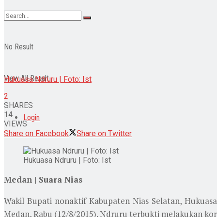
No Result
View All Result
Hukuasa Ndruru | Foto: Ist
2
SHARES
14
Login
VIEWS
Share on Facebook
Share on Twitter
Hukuasa Ndruru | Foto: Ist
Medan | Suara Nias
Wakil Bupati nonaktif Kabupaten Nias Selatan, Hukuasa
Medan, Rabu (12/8/2015). Ndruru terbukti melakukan korup