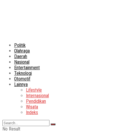
Politik
Olahraga
Daerah
Nasional
Entertainment
Teknologi
Otomotif
Lainnya
Lifestyle
Internasional
Pendidikan
Wisata
Indeks
No Result