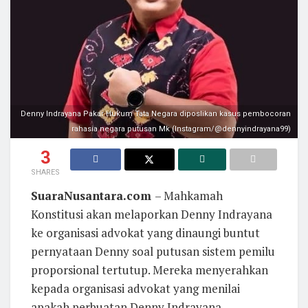
Denny Indrayana Pakar Hukum Tata Negara diposlikan kasus pembocoran
rahasia negara putusan Mk (Instagram/@dennyindrayana99)
3
SHARES
SuaraNusantara.com
– Mahkamah
Konstitusi akan melaporkan Denny Indrayana
ke organisasi advokat yang dinaungi buntut
pernyataan Denny soal putusan sistem pemilu
proporsional tertutup. Mereka menyerahkan
kepada organisasi advokat yang menilai
apakah perbuatan Denny Indrayana