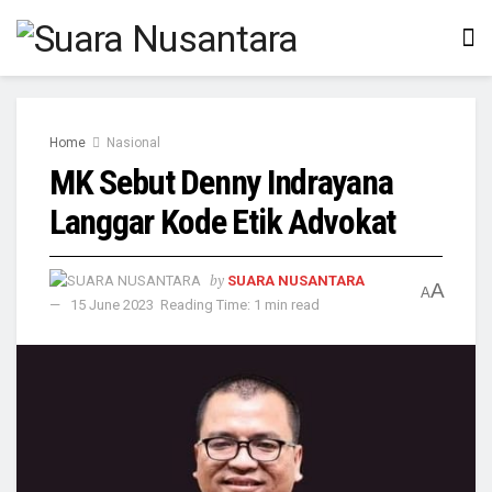
Home
Nasional
MK Sebut Denny Indrayana
Langgar Kode Etik Advokat
by
SUARA NUSANTARA
A
A
15 June 2023
Reading Time: 1 min read