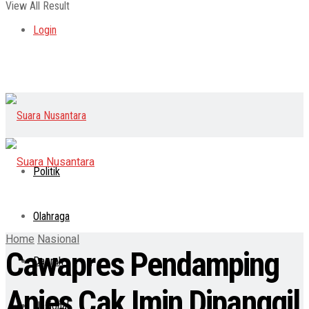
View All Result
Login
Politik
Olahraga
Home
Nasional
Cawapres Pendamping
Daerah
Anies Cak Imin Dipanggil
Nasional