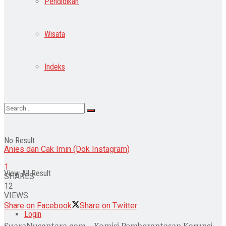
Pendidikan
Wisata
Indeks
No Result
Anies dan Cak Imin (Dok Instagram)
1
View All Result
SHARES
12
VIEWS
Share on Facebook
Share on Twitter
Login
SuaraNusantara.com – Komisi Pemberantasan Korupsi