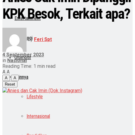
KPK Besok, Terkait apa?
Entertainment
Teknologi
by
Feri Spt
4 September 2023
Otomotif
in
Nasional
Reading Time: 1 min read
A
A
Lainnya
A
A
Reset
Lifestyle
Internasional