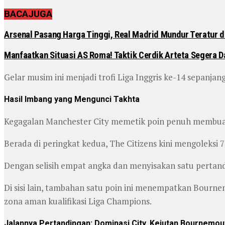
BACA
JUGA
Arsenal Pasang Harga Tinggi, Real Madrid Mundur Teratur da
Manfaatkan Situasi AS Roma! Taktik Cerdik Arteta Segera 
Gelar musim ini menjadi trofi Liga Inggris ke-14 sepanja
Hasil Imbang yang Mengunci Takhta
Kegagalan Manchester City memetik poin penuh membuat p
Berada di peringkat kedua, The Citizens kini mengoleksi 78
Dengan selisih empat angka dan menyisakan satu pertand
Di sisi lain, tambahan satu poin ini menempatkan Bournem
zona aman kualifikasi Liga Champions.
Jalannya Pertandingan: Dominasi City, Kejutan Bournemou