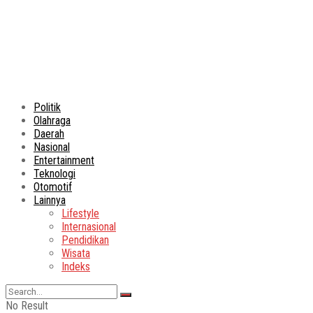
Politik
Olahraga
Daerah
Nasional
Entertainment
Teknologi
Otomotif
Lainnya
Lifestyle
Internasional
Pendidikan
Wisata
Indeks
No Result