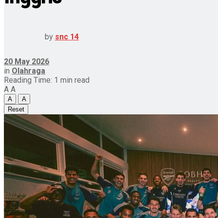
by
snc 14
20 May 2026
in
Olahraga
Reading Time: 1 min read
A
A
A
A
Reset