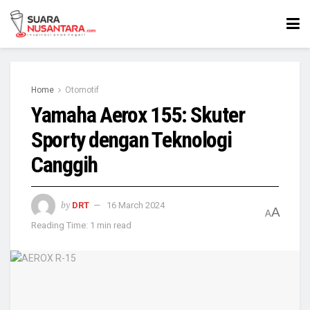
Home
Otomotif
Yamaha Aerox 155: Skuter
Sporty dengan Teknologi
Canggih
by
DRT
16 March 2024
A
A
Reading Time: 1 min read